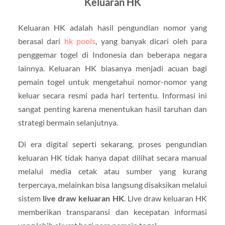
Keluaran HK
Keluaran HK adalah hasil pengundian nomor yang
berasal dari
hk pools
, yang banyak dicari oleh para
penggemar togel di Indonesia dan beberapa negara
lainnya. Keluaran HK biasanya menjadi acuan bagi
pemain togel untuk mengetahui nomor-nomor yang
keluar secara resmi pada hari tertentu. Informasi ini
sangat penting karena menentukan hasil taruhan dan
strategi bermain selanjutnya.
Di era digital seperti sekarang, proses pengundian
keluaran HK tidak hanya dapat dilihat secara manual
melalui media cetak atau sumber yang kurang
terpercaya, melainkan bisa langsung disaksikan melalui
sistem
live draw keluaran HK
. Live draw keluaran HK
memberikan transparansi dan kecepatan informasi