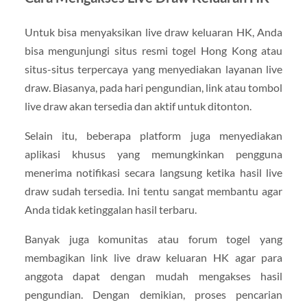
Untuk bisa menyaksikan live draw keluaran HK, Anda
bisa mengunjungi situs resmi togel Hong Kong atau
situs-situs terpercaya yang menyediakan layanan live
draw. Biasanya, pada hari pengundian, link atau tombol
live draw akan tersedia dan aktif untuk ditonton.
Selain itu, beberapa platform juga menyediakan
aplikasi khusus yang memungkinkan pengguna
menerima notifikasi secara langsung ketika hasil live
draw sudah tersedia. Ini tentu sangat membantu agar
Anda tidak ketinggalan hasil terbaru.
Banyak juga komunitas atau forum togel yang
membagikan link live draw keluaran HK agar para
anggota dapat dengan mudah mengakses hasil
pengundian. Dengan demikian, proses pencarian