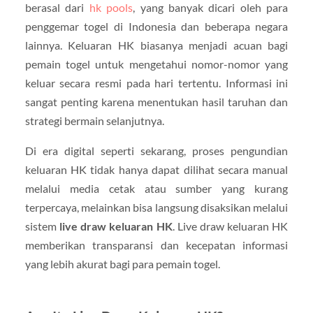
berasal dari
hk pools
, yang banyak dicari oleh para
penggemar togel di Indonesia dan beberapa negara
lainnya. Keluaran HK biasanya menjadi acuan bagi
pemain togel untuk mengetahui nomor-nomor yang
keluar secara resmi pada hari tertentu. Informasi ini
sangat penting karena menentukan hasil taruhan dan
strategi bermain selanjutnya.
Di era digital seperti sekarang, proses pengundian
keluaran HK tidak hanya dapat dilihat secara manual
melalui media cetak atau sumber yang kurang
terpercaya, melainkan bisa langsung disaksikan melalui
sistem
live draw keluaran HK
. Live draw keluaran HK
memberikan transparansi dan kecepatan informasi
yang lebih akurat bagi para pemain togel.