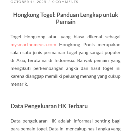
OCTOBER 14, 2025
/
0 COMMENTS
Hongkong Togel: Panduan Lengkap untuk
Pemain
Togel Hongkong atau yang biasa dikenal sebagai
mysmarthomeusa.com
Hongkong Pools merupakan
salah satu jenis permainan togel yang sangat populer
di Asia, terutama di Indonesia. Banyak pemain yang
mengikuti perkembangan angka dan hasil togel ini
karena dianggap memiliki peluang menang yang cukup
menarik.
Data Pengeluaran HK Terbaru
Data pengeluaran HK adalah informasi penting bagi
para pemain togel. Data ini mencakup hasil angka yang