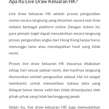
Apa Itu Live Draw Keluaran HK?
Live draw keluaran HK adalah proses pengundian
nomor secara langsung yang disiarkan secara real-time
melalui berbagai platform online. Dengan sistem ini,
para pemain togel dapat menyaksikan secara langsung
proses pengundian angka dari Hong Kong tanpa harus
menunggu lama atau mendapatkan hasil yang tidak
resmi.
Proses live draw keluaran HK biasanya dilakukan
setiap hari sesuai jadwal resmi, dan hasilnya langsung
diumumkan setelah pengundian selesai. Hal ini sangat
membantu untuk memastikan bahwa data yang
didapat benar-benar valid dan tidak dimanipulasi oleh
pihak-pihak yang tidak bertanggung jawab.
Selain itu, live draw keluaran HK juga memudahkan