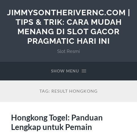
JIMMYSONTHERIVERNC.COM |
TIPS & TRIK: CARA MUDAH
MENANG DI SLOT GACOR
PRAGMATIC HARI INI
Slot Resmi
SHOW MENU
TAG:
RESULT HONGKONG
Hongkong Togel: Panduan
Lengkap untuk Pemain