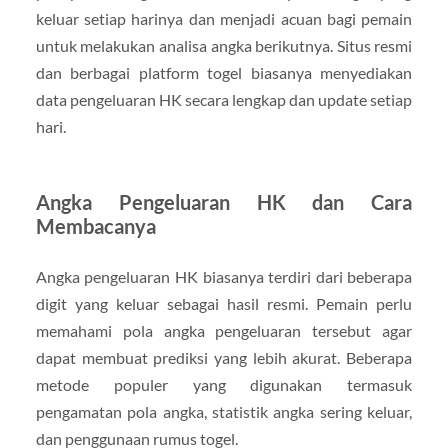
keluar setiap harinya dan menjadi acuan bagi pemain
untuk melakukan analisa angka berikutnya. Situs resmi
dan berbagai platform togel biasanya menyediakan
data pengeluaran HK secara lengkap dan update setiap
hari.
Angka Pengeluaran HK dan Cara
Membacanya
Angka pengeluaran HK biasanya terdiri dari beberapa
digit yang keluar sebagai hasil resmi. Pemain perlu
memahami pola angka pengeluaran tersebut agar
dapat membuat prediksi yang lebih akurat. Beberapa
metode populer yang digunakan termasuk
pengamatan pola angka, statistik angka sering keluar,
dan penggunaan rumus togel.