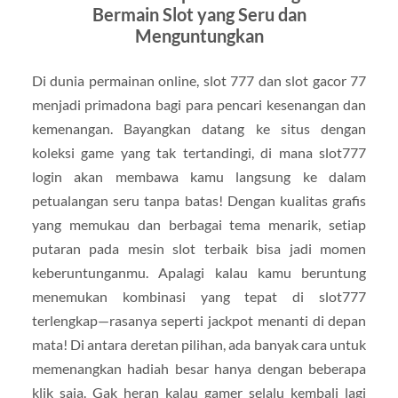
Bermain Slot yang Seru dan
Menguntungkan
Di dunia permainan online, slot 777 dan slot gacor 77
menjadi primadona bagi para pencari kesenangan dan
kemenangan. Bayangkan datang ke situs dengan
koleksi game yang tak tertandingi, di mana slot777
login akan membawa kamu langsung ke dalam
petualangan seru tanpa batas! Dengan kualitas grafis
yang memukau dan berbagai tema menarik, setiap
putaran pada mesin slot terbaik bisa jadi momen
keberuntunganmu. Apalagi kalau kamu beruntung
menemukan kombinasi yang tepat di slot777
terlengkap—rasanya seperti jackpot menanti di depan
mata! Di antara deretan pilihan, ada banyak cara untuk
memenangkan hadiah besar hanya dengan beberapa
klik saja. Gak heran kalau gamer selalu kembali lagi