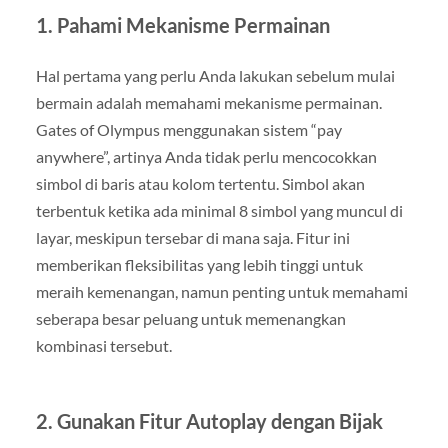
1.
Pahami Mekanisme Permainan
Hal pertama yang perlu Anda lakukan sebelum mulai
bermain adalah memahami mekanisme permainan.
Gates of Olympus menggunakan sistem “pay
anywhere”, artinya Anda tidak perlu mencocokkan
simbol di baris atau kolom tertentu. Simbol akan
terbentuk ketika ada minimal 8 simbol yang muncul di
layar, meskipun tersebar di mana saja. Fitur ini
memberikan fleksibilitas yang lebih tinggi untuk
meraih kemenangan, namun penting untuk memahami
seberapa besar peluang untuk memenangkan
kombinasi tersebut.
2.
Gunakan Fitur Autoplay dengan Bijak