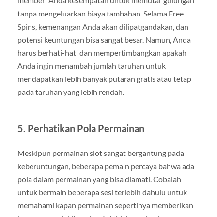
memberi Anda kesempatan untuk memutar gulungan
tanpa mengeluarkan biaya tambahan. Selama Free
Spins, kemenangan Anda akan dilipatgandakan, dan
potensi keuntungan bisa sangat besar. Namun, Anda
harus berhati-hati dan mempertimbangkan apakah
Anda ingin menambah jumlah taruhan untuk
mendapatkan lebih banyak putaran gratis atau tetap
pada taruhan yang lebih rendah.
5.
Perhatikan Pola Permainan
Meskipun permainan slot sangat bergantung pada
keberuntungan, beberapa pemain percaya bahwa ada
pola dalam permainan yang bisa diamati. Cobalah
untuk bermain beberapa sesi terlebih dahulu untuk
memahami kapan permainan sepertinya memberikan