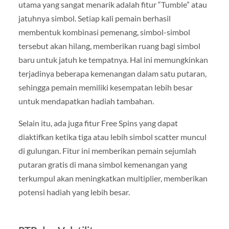
utama yang sangat menarik adalah fitur “Tumble” atau
jatuhnya simbol. Setiap kali pemain berhasil
membentuk kombinasi pemenang, simbol-simbol
tersebut akan hilang, memberikan ruang bagi simbol
baru untuk jatuh ke tempatnya. Hal ini memungkinkan
terjadinya beberapa kemenangan dalam satu putaran,
sehingga pemain memiliki kesempatan lebih besar
untuk mendapatkan hadiah tambahan.
Selain itu, ada juga fitur Free Spins yang dapat
diaktifkan ketika tiga atau lebih simbol scatter muncul
di gulungan. Fitur ini memberikan pemain sejumlah
putaran gratis di mana simbol kemenangan yang
terkumpul akan meningkatkan multiplier, memberikan
potensi hadiah yang lebih besar.