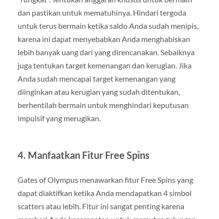
dan pastikan untuk mematuhinya. Hindari tergoda
untuk terus bermain ketika saldo Anda sudah menipis,
karena ini dapat menyebabkan Anda menghabiskan
lebih banyak uang dari yang direncanakan. Sebaiknya
juga tentukan target kemenangan dan kerugian. Jika
Anda sudah mencapai target kemenangan yang
diinginkan atau kerugian yang sudah ditentukan,
berhentilah bermain untuk menghindari keputusan
impulsif yang merugikan.
4.
Manfaatkan Fitur Free Spins
Gates of Olympus menawarkan fitur Free Spins yang
dapat diaktifkan ketika Anda mendapatkan 4 simbol
scatters atau lebih. Fitur ini sangat penting karena