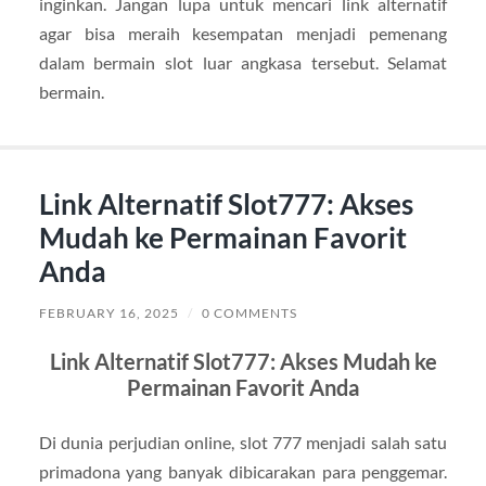
inginkan. Jangan lupa untuk mencari link alternatif
agar bisa meraih kesempatan menjadi pemenang
dalam bermain slot luar angkasa tersebut. Selamat
bermain.
Link Alternatif Slot777: Akses
Mudah ke Permainan Favorit
Anda
FEBRUARY 16, 2025
/
0 COMMENTS
Link Alternatif Slot777: Akses Mudah ke
Permainan Favorit Anda
Di dunia perjudian online, slot 777 menjadi salah satu
primadona yang banyak dibicarakan para penggemar.