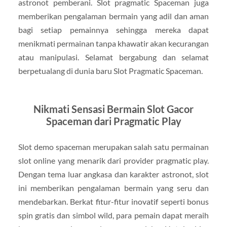
astronot pemberani. Slot pragmatic Spaceman juga
memberikan pengalaman bermain yang adil dan aman
bagi setiap pemainnya sehingga mereka dapat
menikmati permainan tanpa khawatir akan kecurangan
atau manipulasi. Selamat bergabung dan selamat
berpetualang di dunia baru Slot Pragmatic Spaceman.
Nikmati Sensasi Bermain Slot Gacor
Spaceman dari Pragmatic Play
Slot demo spaceman merupakan salah satu permainan
slot online yang menarik dari provider pragmatic play.
Dengan tema luar angkasa dan karakter astronot, slot
ini memberikan pengalaman bermain yang seru dan
mendebarkan. Berkat fitur-fitur inovatif seperti bonus
spin gratis dan simbol wild, para pemain dapat meraih