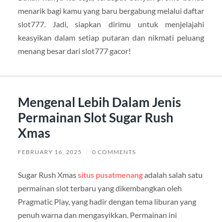
menarik bagi kamu yang baru bergabung melalui daftar
slot777. Jadi, siapkan dirimu untuk menjelajahi
keasyikan dalam setiap putaran dan nikmati peluang
menang besar dari slot777 gacor!
Mengenal Lebih Dalam Jenis
Permainan Slot Sugar Rush
Xmas
FEBRUARY 16, 2025
/
0 COMMENTS
Sugar Rush Xmas
situs pusatmenang
adalah salah satu
permainan slot terbaru yang dikembangkan oleh
Pragmatic Play, yang hadir dengan tema liburan yang
penuh warna dan mengasyikkan. Permainan ini