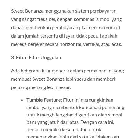
Sweet Bonanza menggunakan sistem pembayaran
yang sangat fleksibel, dengan kombinasi simbol yang
dapat memberikan pembayaran jika mereka muncul
dalam jumlah tertentu di layar, tidak peduli apakah
mereka berjejer secara horizontal, vertikal, atau acak.
3. Fitur-Fitur Unggulan
Ada beberapa fitur menarik dalam permainan ini yang
membuat Sweet Bonanza lebih seru dan memberi
peluang menang lebih besar:
Tumble Feature
: Fitur ini memungkinkan
simbol yang membentuk kombinasi pemenang
untuk menghilang dan digantikan oleh simbol
baru yang jatuh dari atas. Dengan cara ini,
pemain memiliki kesempatan untuk
memenangkan lebih dari satu kali dalam satu