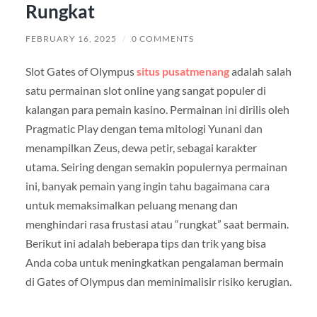
Rungkat
FEBRUARY 16, 2025
/
0 COMMENTS
Slot Gates of Olympus
situs pusatmenang
adalah salah
satu permainan slot online yang sangat populer di
kalangan para pemain kasino. Permainan ini dirilis oleh
Pragmatic Play dengan tema mitologi Yunani dan
menampilkan Zeus, dewa petir, sebagai karakter
utama. Seiring dengan semakin populernya permainan
ini, banyak pemain yang ingin tahu bagaimana cara
untuk memaksimalkan peluang menang dan
menghindari rasa frustasi atau “rungkat” saat bermain.
Berikut ini adalah beberapa tips dan trik yang bisa
Anda coba untuk meningkatkan pengalaman bermain
di Gates of Olympus dan meminimalisir risiko kerugian.