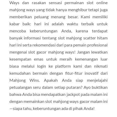
Ways dan rasakan sensasi permainan slot online
mahjong ways yang tidak hanya menghibur tetapi juga
memberikan peluang menang besar. Kami memiliki
kabar baik: hari ini adalah waktu terbaik untuk
mencoba keberuntungan Anda, karena terdapat
banyak informasi tentang slot mahjong scatter hitam
hari ini serta rekomendasi dari para pemain profesional
mengenai slot gacor mahjong ways! Jangan lewatkan
kesempatan emas untuk meraih kemenangan luar
biasa melalui login ke platform kami dan nikmati
kemudahan bermain dengan fitur-fitur inovatif dari
Mahjong Wins. Apakah Anda siap menjelajahi
petualangan seru dalam setiap putaran? Ayo buktikan
bahwa Anda bisa mendapatkan jackpot pada malam ini
dengan memainkan slot mahjong ways gacor malam ini
—siapa tahu, keberuntungan ada di pihak Anda!