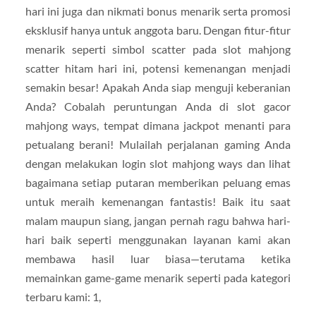
hari ini juga dan nikmati bonus menarik serta promosi
eksklusif hanya untuk anggota baru. Dengan fitur-fitur
menarik seperti simbol scatter pada slot mahjong
scatter hitam hari ini, potensi kemenangan menjadi
semakin besar! Apakah Anda siap menguji keberanian
Anda? Cobalah peruntungan Anda di slot gacor
mahjong ways, tempat dimana jackpot menanti para
petualang berani! Mulailah perjalanan gaming Anda
dengan melakukan login slot mahjong ways dan lihat
bagaimana setiap putaran memberikan peluang emas
untuk meraih kemenangan fantastis! Baik itu saat
malam maupun siang, jangan pernah ragu bahwa hari-
hari baik seperti menggunakan layanan kami akan
membawa hasil luar biasa—terutama ketika
memainkan game-game menarik seperti pada kategori
terbaru kami: 1,