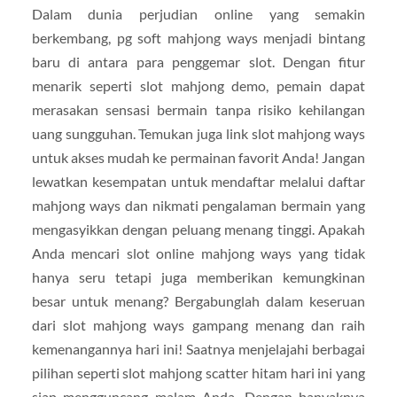
Dalam dunia perjudian online yang semakin
berkembang, pg soft mahjong ways menjadi bintang
baru di antara para penggemar slot. Dengan fitur
menarik seperti slot mahjong demo, pemain dapat
merasakan sensasi bermain tanpa risiko kehilangan
uang sungguhan. Temukan juga link slot mahjong ways
untuk akses mudah ke permainan favorit Anda! Jangan
lewatkan kesempatan untuk mendaftar melalui daftar
mahjong ways dan nikmati pengalaman bermain yang
mengasyikkan dengan peluang menang tinggi. Apakah
Anda mencari slot online mahjong ways yang tidak
hanya seru tetapi juga memberikan kemungkinan
besar untuk menang? Bergabunglah dalam keseruan
dari slot mahjong ways gampang menang dan raih
kemenangannya hari ini! Saatnya menjelajahi berbagai
pilihan seperti slot mahjong scatter hitam hari ini yang
siap mengguncang malam Anda. Dengan banyaknya