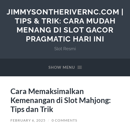
JIMMYSONTHERIVERNC.COM |
TIPS & TRIK: CARA MUDAH
MENANG DI SLOT GACOR
PRAGMATIC HARI INI
Slot Resmi
SHOW MENU
Cara Memaksimalkan
Kemenangan di Slot Mahjong:
Tips dan Trik
FEBRUARY 6, 2025
/
0 COMMENTS