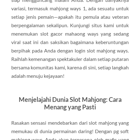
variasi, termasuk mahjong ways 1, ada sesuatu untuk
setiap jenis pemain—apakah itu pemula atau veteran
berpengalaman sekalipun. Kunjungi situs kami untuk
menemukan slot gacor mahaong ways yang sedang
viral saat ini dan saksikan bagaimana keberuntungan
berpihak pada Anda dengan login slot mahjong ways.
Raihlah kemenangan spektakuler dalam setiap putaran
bersama komunitas kami, karena di sini, setiap langkah
adalah menuju kejayaan!
Menjelajahi Dunia Slot Mahjong: Cara
Menang yang Pasti
Rasakan sensasi mendebarkan dari slot mahjong yang
memukau di dunia permainan daring! Dengan pg soft
mahjong ways, Anda akan terpesona oleh grafis yang