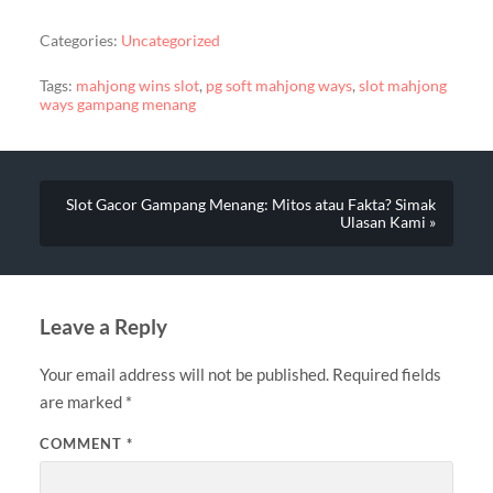
Categories:
Uncategorized
Tags:
mahjong wins slot
,
pg soft mahjong ways
,
slot mahjong
ways gampang menang
Slot Gacor Gampang Menang: Mitos atau Fakta? Simak
Ulasan Kami »
Leave a Reply
Your email address will not be published.
Required fields
are marked
*
COMMENT
*