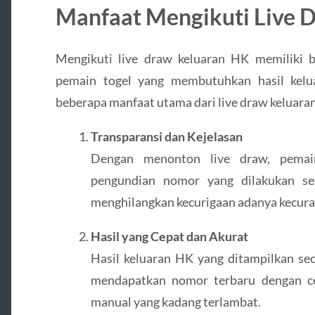
Manfaat Mengikuti Live 
Mengikuti live draw keluaran HK memiliki 
pemain togel yang membutuhkan hasil kelua
beberapa manfaat utama dari live draw keluara
Transparansi dan Kejelasan
Dengan menonton live draw, pemai
pengundian nomor yang dilakukan sec
menghilangkan kecurigaan adanya kecur
Hasil yang Cepat dan Akurat
Hasil keluaran HK yang ditampilkan se
mendapatkan nomor terbaru dengan c
manual yang kadang terlambat.