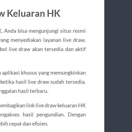
w Keluaran HK
, Anda bisa mengunjungi situs resmi
yang menyediakan layanan live draw.
bol live draw akan tersedia dan aktif
an aplikasi khusus yang memungkinkan
etika hasil live draw sudah tersedia.
ggalan hasil terbaru.
embagikan link live draw keluaran HK
ngakses hasil pengundian. Dengan
bih cepat dan efisien.