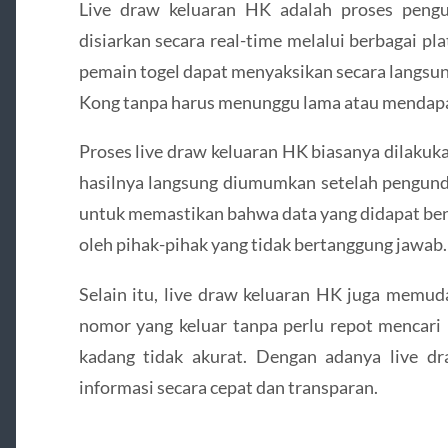
Live draw keluaran HK adalah proses peng
disiarkan secara real-time melalui berbagai pl
pemain togel dapat menyaksikan secara langsu
Kong tanpa harus menunggu lama atau mendapat
Proses live draw keluaran HK biasanya dilakuka
hasilnya langsung diumumkan setelah pengundi
untuk memastikan bahwa data yang didapat bena
oleh pihak-pihak yang tidak bertanggung jawab.
Selain itu, live draw keluaran HK juga memu
nomor yang keluar tanpa perlu repot mencari 
kadang tidak akurat. Dengan adanya live d
informasi secara cepat dan transparan.