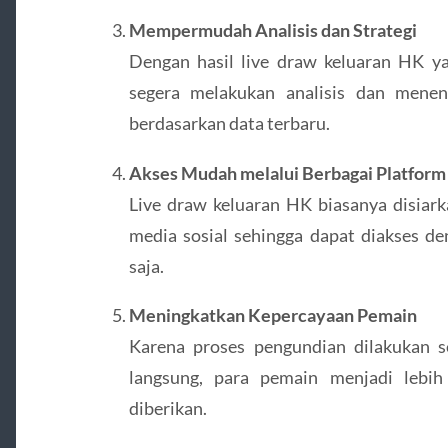
Mempermudah Analisis dan Strategi
Dengan hasil live draw keluaran HK ya
segera melakukan analisis dan menent
berdasarkan data terbaru.
Akses Mudah melalui Berbagai Platform
Live draw keluaran HK biasanya disiarka
media sosial sehingga dapat diakses d
saja.
Meningkatkan Kepercayaan Pemain
Karena proses pengundian dilakukan s
langsung, para pemain menjadi lebih
diberikan.