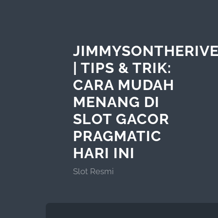
JIMMYSONTHERIV
| TIPS & TRIK:
CARA MUDAH
MENANG DI
SLOT GACOR
PRAGMATIC
HARI INI
Slot Resmi