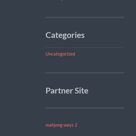
Categories
Uncategorized
Partner Site
mahjong ways 2