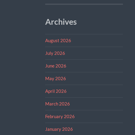
Archives
August 2026
July 2026
June 2026
May 2026
April 2026
March 2026
February 2026
January 2026