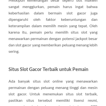
Meskipun kemenangan besar seperti slot maxwin
sangat menggiurkan, pemain harus ingat bahwa
keberhasilan dalam bermain slot gacor juga
dipengaruhi oleh faktor keberuntungan dan
keterampilan dalam memilih mesin yang tepat. Oleh
karena itu, pemain perlu memilih situs slot yang
menawarkan permainan dengan potensi jackpot besar
dan slot gacor yang memberikan peluang menang lebih
sering.
Situs Slot Gacor Terbaik untuk Pemain
Ada banyak situs slot online yang menawarkan
permainan dengan peluang menang tinggi dan mesin
slot gacor. Untuk menemukan situs slot terbaik,
pastikan situs tersebut memiliki lisensi resmi,