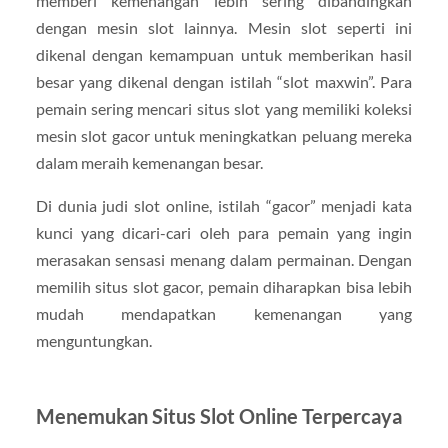
memberi kemenangan lebih sering dibandingkan
dengan mesin slot lainnya. Mesin slot seperti ini
dikenal dengan kemampuan untuk memberikan hasil
besar yang dikenal dengan istilah “slot maxwin”. Para
pemain sering mencari situs slot yang memiliki koleksi
mesin slot gacor untuk meningkatkan peluang mereka
dalam meraih kemenangan besar.
Di dunia judi slot online, istilah “gacor” menjadi kata
kunci yang dicari-cari oleh para pemain yang ingin
merasakan sensasi menang dalam permainan. Dengan
memilih situs slot gacor, pemain diharapkan bisa lebih
mudah mendapatkan kemenangan yang
menguntungkan.
Menemukan Situs Slot Online Terpercaya