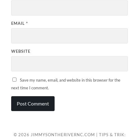
EMAIL
*
WEBSITE
Save my name, email, and website in this browser for the
next time I comment.
© 2026
JIMMYSONTHERIVERNC.COM | TIPS & TRIK: