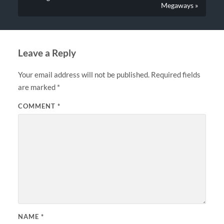
Megaways »
Leave a Reply
Your email address will not be published.
Required fields
are marked
*
COMMENT
*
NAME
*