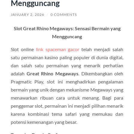
Mengguncang
JANUARY 2, 2026
/
0 COMMENTS
Slot Great Rhino Megaways: Sensasi Bermain yang
Mengguncang
Slot online
link spaceman gacor
telah menjadi salah
satu permainan kasino paling populer di dunia digital,
dan salah satu permainan yang menarik perhatian
adalah
Great Rhino Megaways
. Dikembangkan oleh
Pragmatic Play, slot ini menghadirkan pengalaman
bermain yang unik dengan mekanisme Megaways yang
menawarkan ribuan cara untuk menang. Bagi para
penggemar slot, permainan ini menjadi pilihan menarik
karena kombinasi tema safari yang memukau dan
potensi kemenangan yang besar.