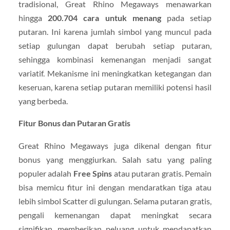
tradisional, Great Rhino Megaways menawarkan
hingga
200.704 cara untuk menang
pada setiap
putaran. Ini karena jumlah simbol yang muncul pada
setiap gulungan dapat berubah setiap putaran,
sehingga kombinasi kemenangan menjadi sangat
variatif. Mekanisme ini meningkatkan ketegangan dan
keseruan, karena setiap putaran memiliki potensi hasil
yang berbeda.
Fitur Bonus dan Putaran Gratis
Great Rhino Megaways juga dikenal dengan fitur
bonus yang menggiurkan. Salah satu yang paling
populer adalah
Free Spins
atau putaran gratis. Pemain
bisa memicu fitur ini dengan mendaratkan tiga atau
lebih simbol Scatter di gulungan. Selama putaran gratis,
pengali kemenangan dapat meningkat secara
signifikan, memberikan peluang untuk mendapatkan