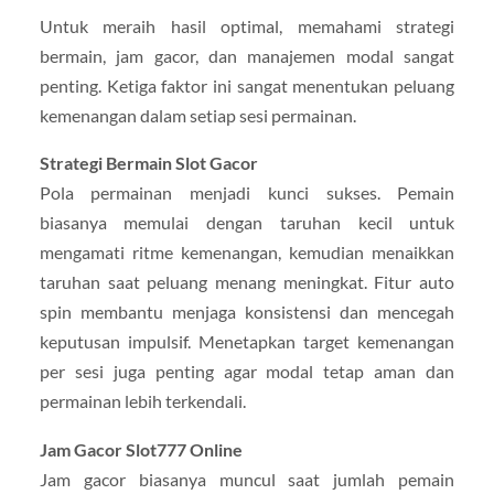
Untuk meraih hasil optimal, memahami strategi
bermain, jam gacor, dan manajemen modal sangat
penting. Ketiga faktor ini sangat menentukan peluang
kemenangan dalam setiap sesi permainan.
Strategi Bermain Slot Gacor
Pola permainan menjadi kunci sukses. Pemain
biasanya memulai dengan taruhan kecil untuk
mengamati ritme kemenangan, kemudian menaikkan
taruhan saat peluang menang meningkat. Fitur auto
spin membantu menjaga konsistensi dan mencegah
keputusan impulsif. Menetapkan target kemenangan
per sesi juga penting agar modal tetap aman dan
permainan lebih terkendali.
Jam Gacor Slot777 Online
Jam gacor biasanya muncul saat jumlah pemain