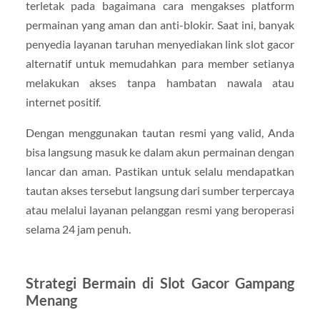
terletak pada bagaimana cara mengakses platform
permainan yang aman dan anti-blokir. Saat ini, banyak
penyedia layanan taruhan menyediakan link slot gacor
alternatif untuk memudahkan para member setianya
melakukan akses tanpa hambatan nawala atau
internet positif.
Dengan menggunakan tautan resmi yang valid, Anda
bisa langsung masuk ke dalam akun permainan dengan
lancar dan aman. Pastikan untuk selalu mendapatkan
tautan akses tersebut langsung dari sumber terpercaya
atau melalui layanan pelanggan resmi yang beroperasi
selama 24 jam penuh.
Strategi Bermain di Slot Gacor Gampang
Menang