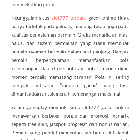
meningkatkan profit.
Keunggulan situs
slot777 terbaru
gacor online tidak
hanya terletak pada peluang menang, tetapi juga pada
kualitas pengalaman bermain. Grafis menarik, animasi
halus, dan sistem permainan yang stabil membuat
pemain nyaman bermain dalam sesi panjang. Banyak
pemain berpengalaman memanfaatkan pola
kemenangan dan ritme putaran untuk menentukan
momen terbaik memasang taruhan. Pola ini sering
menjadi indikator “momen gacor” yang bisa
dimanfaatkan untuk meraih kemenangan maksimal.
Selain gameplay menarik, situs slot777 gacor online
menawarkan berbagai bonus dan promosi menarik
seperti free spin, jackpot progresif, dan bonus harian.
Pemain yang pandai memanfaatkan bonus ini dapat