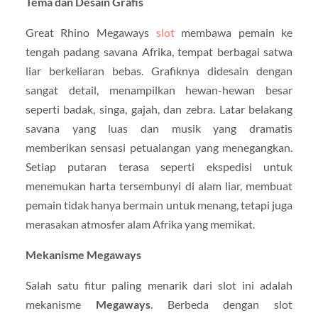
Tema dan Desain Grafis
Great Rhino Megaways
slot
membawa pemain ke
tengah padang savana Afrika, tempat berbagai satwa
liar berkeliaran bebas. Grafiknya didesain dengan
sangat detail, menampilkan hewan-hewan besar
seperti badak, singa, gajah, dan zebra. Latar belakang
savana yang luas dan musik yang dramatis
memberikan sensasi petualangan yang menegangkan.
Setiap putaran terasa seperti ekspedisi untuk
menemukan harta tersembunyi di alam liar, membuat
pemain tidak hanya bermain untuk menang, tetapi juga
merasakan atmosfer alam Afrika yang memikat.
Mekanisme Megaways
Salah satu fitur paling menarik dari slot ini adalah
mekanisme
Megaways
. Berbeda dengan slot