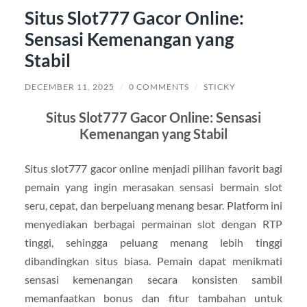
Situs Slot777 Gacor Online:
Sensasi Kemenangan yang
Stabil
DECEMBER 11, 2025
/
0 COMMENTS
/
STICKY
Situs Slot777 Gacor Online: Sensasi
Kemenangan yang Stabil
Situs slot777 gacor online menjadi pilihan favorit bagi
pemain yang ingin merasakan sensasi bermain slot
seru, cepat, dan berpeluang menang besar. Platform ini
menyediakan berbagai permainan slot dengan RTP
tinggi, sehingga peluang menang lebih tinggi
dibandingkan situs biasa. Pemain dapat menikmati
sensasi kemenangan secara konsisten sambil
memanfaatkan bonus dan fitur tambahan untuk