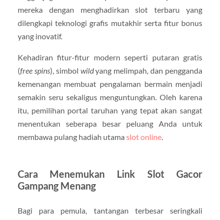
mereka dengan menghadirkan slot terbaru yang
dilengkapi teknologi grafis mutakhir serta fitur bonus
yang inovatif.
Kehadiran fitur-fitur modern seperti putaran gratis
(
free spins
), simbol
wild
yang melimpah, dan pengganda
kemenangan membuat pengalaman bermain menjadi
semakin seru sekaligus menguntungkan. Oleh karena
itu, pemilihan portal taruhan yang tepat akan sangat
menentukan seberapa besar peluang Anda untuk
membawa pulang hadiah utama
slot online
.
Cara Menemukan Link Slot Gacor
Gampang Menang
Bagi para pemula, tantangan terbesar seringkali