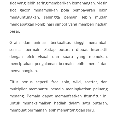
slot yang lebih sering memberikan kemenangan. Mesin
slot gacor menampilkan pola pembayaran lebih
menguntungkan, sehingga pemain lebih mudah
mendapatkan kombinasi simbol yang memberi hadiah
besar.
Grafis dan animasi berkualitas tinggi menambah
sensasi bermain. Setiap putaran dibuat interaktif
dengan efek visual dan suara yang memukau,
menciptakan pengalaman bermain lebih imersif dan
menyenangkan.
Fitur bonus seperti free spin, wild, scatter, dan
multiplier membantu pemain meningkatkan peluang
menang. Pemain dapat memanfaatkan fitur-fitur ini
untuk memaksimalkan hadiah dalam satu putaran,
membuat permainan lebih menantang dan seru.