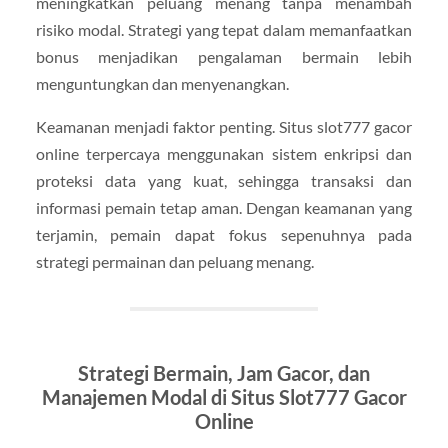
meningkatkan peluang menang tanpa menambah
risiko modal. Strategi yang tepat dalam memanfaatkan
bonus menjadikan pengalaman bermain lebih
menguntungkan dan menyenangkan.
Keamanan menjadi faktor penting. Situs slot777 gacor
online terpercaya menggunakan sistem enkripsi dan
proteksi data yang kuat, sehingga transaksi dan
informasi pemain tetap aman. Dengan keamanan yang
terjamin, pemain dapat fokus sepenuhnya pada
strategi permainan dan peluang menang.
Strategi Bermain, Jam Gacor, dan
Manajemen Modal di Situs Slot777 Gacor
Online