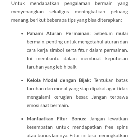
Untuk mendapatkan pengalaman bermain yang
menyenangkan sekaligus meningkatkan peluang
menang, berikut beberapa tips yang bisa diterapkan:
Pahami Aturan Permainan:
Sebelum mulai
bermain, penting untuk mengetahui aturan dan
cara kerja simbol serta fitur dalam permainan.
Ini membantu dalam membuat keputusan
taruhan yang lebih baik.
Kelola Modal dengan Bijak:
Tentukan batas
taruhan dan modal yang siap dipakai agar tidak
mengalami kerugian besar. Jangan terbawa
emosi saat bermain.
Manfaatkan Fitur Bonus:
Jangan lewatkan
kesempatan untuk mendapatkan free spins
atau bonus lainnya. Fitur ini bisa meningkatkan