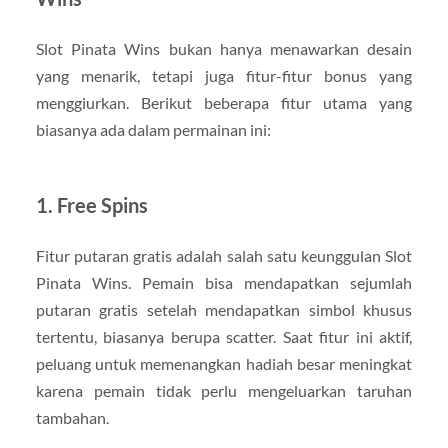
Slot Pinata Wins bukan hanya menawarkan desain
yang menarik, tetapi juga fitur-fitur bonus yang
menggiurkan. Berikut beberapa fitur utama yang
biasanya ada dalam permainan ini:
1. Free Spins
Fitur putaran gratis adalah salah satu keunggulan Slot
Pinata Wins. Pemain bisa mendapatkan sejumlah
putaran gratis setelah mendapatkan simbol khusus
tertentu, biasanya berupa scatter. Saat fitur ini aktif,
peluang untuk memenangkan hadiah besar meningkat
karena pemain tidak perlu mengeluarkan taruhan
tambahan.