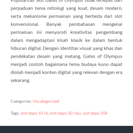
perpaduan tema mitologi yang kuat, desain modern,
serta mekanisme permainan yang berbeda dari slot
konvensional. Banyak pembahasan mengenai
permainan ini menyoroti kreativitas pengembang
dalam mengadaptasi kisah klasik ke dalam bentuk
hiburan digital. Dengan identitas visual yang khas dan
pendekatan desain yang matang, Gates of Olympus
menjadi contoh bagaimana tema budaya kuno dapat
diolah menjadi konten digital yang relevan dengan era
sekarang.
Categories:
Uncategorized
Tags:
slot depo 10 rb
,
slot depo 10 ribu
,
slot depo 10k