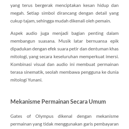
yang terus bergerak menciptakan kesan hidup dan
megah. Setiap simbol dirancang dengan detail yang
cukup tajam, sehingga mudah dikenali oleh pemain.
Aspek audio juga menjadi bagian penting dalam
membangun suasana. Musik latar bernuansa epik
dipadukan dengan efek suara petir dan dentuman khas
mitologi, yang secara keseluruhan memperkuat imersi.
Kombinasi visual dan audio ini membuat permainan
terasa sinematik, seolah membawa pengguna ke dunia
mitologi Yunani.
Mekanisme Permainan Secara Umum
Gates of Olympus dikenal dengan mekanisme
permainan yang tidak menggunakan garis pembayaran