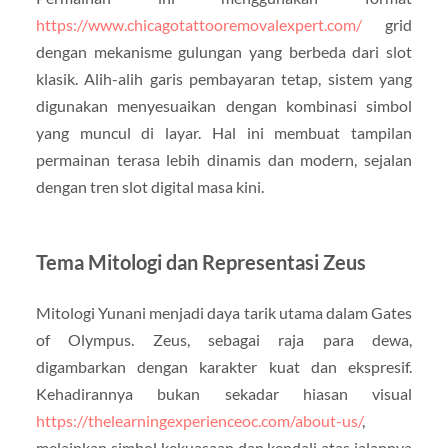
https://www.chicagotattooremovalexpert.com/
grid
dengan mekanisme gulungan yang berbeda dari slot
klasik. Alih-alih garis pembayaran tetap, sistem yang
digunakan menyesuaikan dengan kombinasi simbol
yang muncul di layar. Hal ini membuat tampilan
permainan terasa lebih dinamis dan modern, sejalan
dengan tren slot digital masa kini.
Tema Mitologi dan Representasi Zeus
Mitologi Yunani menjadi daya tarik utama dalam Gates
of Olympus. Zeus, sebagai raja para dewa,
digambarkan dengan karakter kuat dan ekspresif.
Kehadirannya bukan sekadar hiasan visual
https://thelearningexperienceoc.com/about-us/
,
melainkan simbol kekuasaan dan kendali atas jalannya