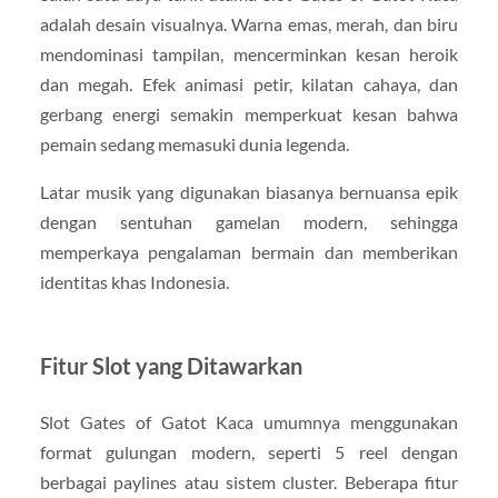
adalah desain visualnya. Warna emas, merah, dan biru
mendominasi tampilan, mencerminkan kesan heroik
dan megah. Efek animasi petir, kilatan cahaya, dan
gerbang energi semakin memperkuat kesan bahwa
pemain sedang memasuki dunia legenda.
Latar musik yang digunakan biasanya bernuansa epik
dengan sentuhan gamelan modern, sehingga
memperkaya pengalaman bermain dan memberikan
identitas khas Indonesia.
Fitur Slot yang Ditawarkan
Slot Gates of Gatot Kaca umumnya menggunakan
format gulungan modern, seperti 5 reel dengan
berbagai paylines atau sistem cluster. Beberapa fitur