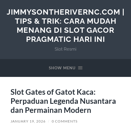
JIMMYSONTHERIVERNC.COM |
TIPS & TRIK: CARA MUDAH
MENANG DI SLOT GACOR
PRAGMATIC HARI INI
Slot Resmi
SHOW MENU
Slot Gates of Gatot Kaca:
Perpaduan Legenda Nusantara
dan Permainan Modern
JANUARY 19, 2026
/
0 COMMENTS