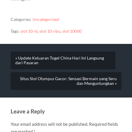
Categories:
Uncategorized
Tags:
slot 10 rb
,
slot 10 ribu
,
slot 10000
« Update Keluaran Togel China Hari Ini Langsung
dari Pasaran
Situs Slot Olympus Gacor: Sensasi Bermain yang Seru
dan Menguntungkan »
Leave a Reply
Your email address will not be published.
Required fields
are marked
*