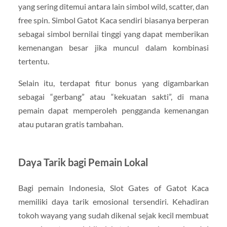
yang sering ditemui antara lain simbol wild, scatter, dan
free spin. Simbol Gatot Kaca sendiri biasanya berperan
sebagai simbol bernilai tinggi yang dapat memberikan
kemenangan besar jika muncul dalam kombinasi
tertentu.
Selain itu, terdapat fitur bonus yang digambarkan
sebagai “gerbang” atau “kekuatan sakti”, di mana
pemain dapat memperoleh pengganda kemenangan
atau putaran gratis tambahan.
Daya Tarik bagi Pemain Lokal
Bagi pemain Indonesia, Slot Gates of Gatot Kaca
memiliki daya tarik emosional tersendiri. Kehadiran
tokoh wayang yang sudah dikenal sejak kecil membuat