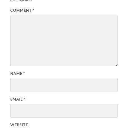
COMMENT
*
NAME
*
EMAIL
*
WEBSITE