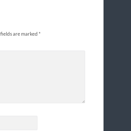
fields are marked
*