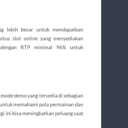
ng lebih besar untuk mendapatkan
itus slot online yang menyediakan
t dengan RTP minimal 96% untuk
 mode demo yang tersedia di sebagian
n untuk memahami pola permainan dan
gi ini bisa meningkatkan peluang saat