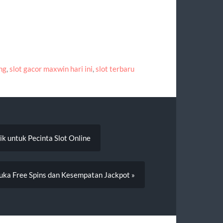
ng
,
slot gacor maxwin hari ini
,
slot terbaru
ik untuk Pecinta Slot Online
uka Free Spins dan Kesempatan Jackpot »