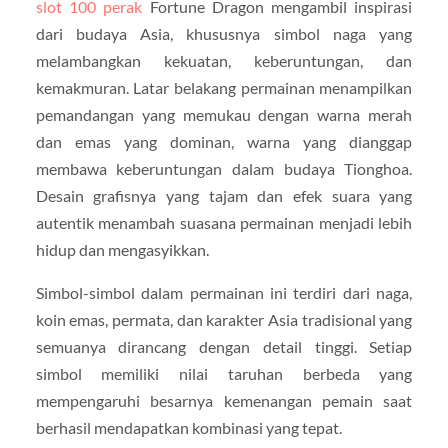
slot 100 perak
Fortune Dragon mengambil inspirasi
dari budaya Asia, khususnya simbol naga yang
melambangkan kekuatan, keberuntungan, dan
kemakmuran. Latar belakang permainan menampilkan
pemandangan yang memukau dengan warna merah
dan emas yang dominan, warna yang dianggap
membawa keberuntungan dalam budaya Tionghoa.
Desain grafisnya yang tajam dan efek suara yang
autentik menambah suasana permainan menjadi lebih
hidup dan mengasyikkan.
Simbol-simbol dalam permainan ini terdiri dari naga,
koin emas, permata, dan karakter Asia tradisional yang
semuanya dirancang dengan detail tinggi. Setiap
simbol memiliki nilai taruhan berbeda yang
mempengaruhi besarnya kemenangan pemain saat
berhasil mendapatkan kombinasi yang tepat.