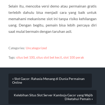
Selain itu, mencoba versi demo atau permainan gratis
terlebih dahulu bisa menjadi cara yang baik untuk
memahami mekanisme slot ini tanpa risiko kehilangan
uang. Dengan begitu, pemain bisa lebih percaya diri
saat mulai bermain dengan taruhan asli.
Categories:
Uncategorized
Tags:
situs bet 100
,
situs slot bet kecil
,
slot 100 perak
« Slot Gacor: Rahasia Menang di Dunia Permainan
Online
Kelebihan Situs Slot Server Kamboja Gacor yang Wajib
Diketahui Pemain »