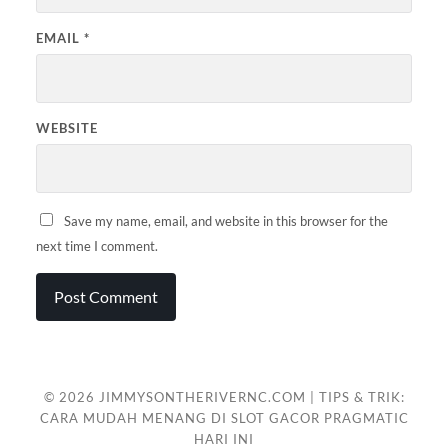
EMAIL
*
WEBSITE
Save my name, email, and website in this browser for the
next time I comment.
© 2026
JIMMYSONTHERIVERNC.COM | TIPS & TRIK:
CARA MUDAH MENANG DI SLOT GACOR PRAGMATIC
HARI INI