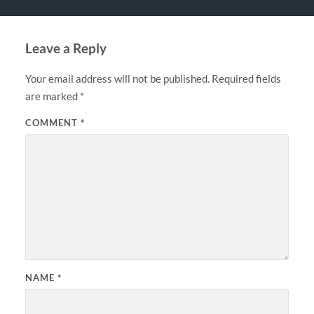
Leave a Reply
Your email address will not be published.
Required fields
are marked
*
COMMENT
*
NAME
*