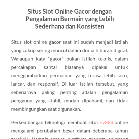
Situs Slot Online Gacor dengan
Pengalaman Bermain yang Lebih
Sederhana dan Konsisten
Situs slot online gacor saat ini sudah menjadi istilah
yang cukup sering muncul dalam dunia hiburan digital.
Walaupun kata “gacor” bukan istilah teknis, dalam
percakapan santai biasanya dipakai untuk
menggambarkan permainan yang terasa lebih seru,
lancar, dan responsif. Di luar istilah tersebut, yang
sebenarnya paling penting adalah pengalaman
pengguna yang stabil, mudah dipahami, dan tidak
membingungkan saat digunakan.
Perkembangan teknologi membuat situs
sv388
online
mengalami perubahan besar dalam beberapa tahun
terakhir. Hampir semua platform modern sekarang