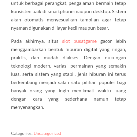
untuk berbagai perangkat, pengalaman bermain tetap
konsisten baik di smartphone maupun desktop. Sistem
akan otomatis menyesuaikan tampilan agar tetap
nyaman digunakan di layar kecil maupun besar.
Pada akhirnya, situs
slot pusatgame
gacor lebih
menggambarkan bentuk hiburan digital yang ringan,
praktis, dan mudah diakses. Dengan dukungan
teknologi modern, variasi permainan yang semakin
luas, serta sistem yang stabil, jenis hiburan ini terus
berkembang menjadi salah satu pilihan populer bagi
banyak orang yang ingin menikmati waktu luang
dengan cara yang sederhana namun tetap
menyenangkan.
Categories:
Uncategorized