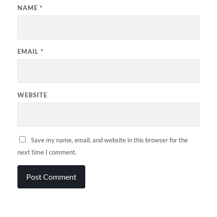
NAME
*
EMAIL
*
WEBSITE
Save my name, email, and website in this browser for the
next time I comment.