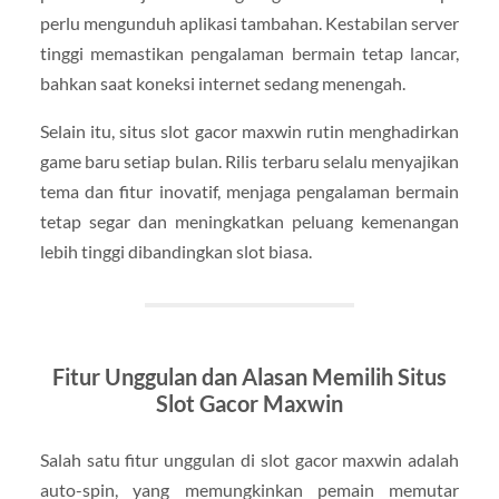
perlu mengunduh aplikasi tambahan. Kestabilan server
tinggi memastikan pengalaman bermain tetap lancar,
bahkan saat koneksi internet sedang menengah.
Selain itu, situs slot gacor maxwin rutin menghadirkan
game baru setiap bulan. Rilis terbaru selalu menyajikan
tema dan fitur inovatif, menjaga pengalaman bermain
tetap segar dan meningkatkan peluang kemenangan
lebih tinggi dibandingkan slot biasa.
Fitur Unggulan dan Alasan Memilih Situs
Slot Gacor Maxwin
Salah satu fitur unggulan di slot gacor maxwin adalah
auto-spin, yang memungkinkan pemain memutar