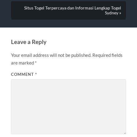
Situs Togel Terpercaya dan Informasi Lengkap Togel
Sydney »
Leave a Reply
Your email address will not be published.
Required fields
are marked
*
COMMENT
*