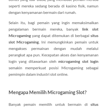
seperti mereka sedang berada di kasino fisik, namun
dengan kenyamanan bermain dari rumah.
Selain itu, bagi pemain yang ingin memaksimalkan
pengalaman bermain mereka, banyak
link slot
Microgaming
yang dapat ditemukan di berbagai
situs
slot Microgaming
. Ini memungkinkan pemain untuk
mengakses permainan dengan mudah melalui
perangkat apa pun. Kecepatan akses dan kenyamanan
login yang ditawarkan oleh
microgaming slot login
semakin memperkuat posisi Microgaming sebagai
pemimpin dalam industri slot online.
Mengapa Memilih Microgaming Slot?
Banyak pemain memilih untuk bermain di
situs