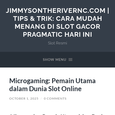
JIMMYSONTHERIVERNC.COM |
TIPS & TRIK: CARA MUDAH
MENANG DI SLOT GACOR
PRAGMATIC HARI INI
Slot Resmi
SHOW MENU
Microgaming: Pemain Utama
dalam Dunia Slot Online
OCTOBER 1, 2025
/
0 COMMENTS