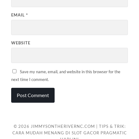
EMAIL
*
WEBSITE
Save my name, email, and website in this browser for the
next time I comment.
© 2026
JIMMYSONTHERIVERNC.COM | TIPS & TRIK:
CARA MUDAH MENANG DI SLOT GACOR PRAGMATIC