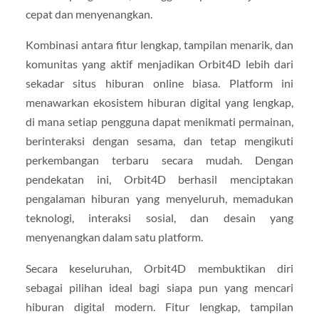
cepat dan menyenangkan.
Kombinasi antara fitur lengkap, tampilan menarik, dan
komunitas yang aktif menjadikan Orbit4D lebih dari
sekadar situs hiburan online biasa. Platform ini
menawarkan ekosistem hiburan digital yang lengkap,
di mana setiap pengguna dapat menikmati permainan,
berinteraksi dengan sesama, dan tetap mengikuti
perkembangan terbaru secara mudah. Dengan
pendekatan ini, Orbit4D berhasil menciptakan
pengalaman hiburan yang menyeluruh, memadukan
teknologi, interaksi sosial, dan desain yang
menyenangkan dalam satu platform.
Secara keseluruhan, Orbit4D membuktikan diri
sebagai pilihan ideal bagi siapa pun yang mencari
hiburan digital modern. Fitur lengkap, tampilan