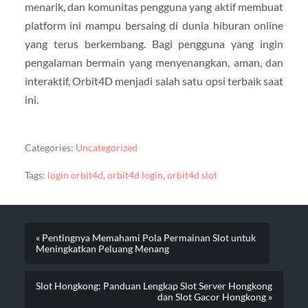
menarik, dan komunitas pengguna yang aktif membuat
platform ini mampu bersaing di dunia hiburan online
yang terus berkembang. Bagi pengguna yang ingin
pengalaman bermain yang menyenangkan, aman, dan
interaktif, Orbit4D menjadi salah satu opsi terbaik saat
ini.
Categories:
Uncategorized
Tags:
login orbit4d
,
orbit4d login
,
orbit4d slot
« Pentingnya Memahami Pola Permainan Slot untuk
Meningkatkan Peluang Menang
Slot Hongkong: Panduan Lengkap Slot Server Hongkong
dan Slot Gacor Hongkong »