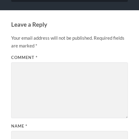
Leave a Reply
Your email address will not be published.
Required fields
are marked
*
COMMENT
*
NAME
*