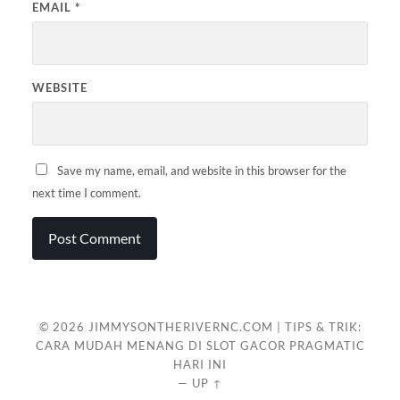
EMAIL
*
WEBSITE
Save my name, email, and website in this browser for the
next time I comment.
© 2026
JIMMYSONTHERIVERNC.COM | TIPS & TRIK:
CARA MUDAH MENANG DI SLOT GACOR PRAGMATIC
HARI INI
—
UP ↑