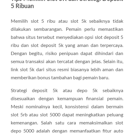
5 Ribuan
Memilih slot 5 ribu atau slot 5k sebaiknya tidak
dilakukan sembarangan. Pemain perlu memastikan
bahwa situs tersebut menyediakan opsi slot deposit 5
ribu dan slot deposit 5k yang aman dan terpercaya.
Dengan begitu, risiko penipuan dapat dihindari dan
semua transaksi akan tercatat dengan jelas. Selain itu,
link slot 5k dari situs resmi biasanya lebih aman dan
memberikan bonus tambahan bagi pemain baru.
Strategi deposit 5k atau depo 5k sebaiknya
disesuaikan dengan kemampuan finansial pemain.
Meski nominalnya kecil, konsistensi dalam bermain
slot 5rb atau slot 5000 dapat meningkatkan peluang
kemenangan. Salah satu cara memaksimalkan slot
depo 5000 adalah dengan memanfaatkan fitur auto