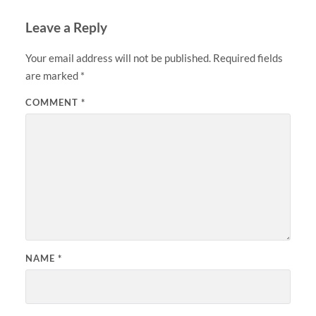
Leave a Reply
Your email address will not be published.
Required fields
are marked
*
COMMENT
*
NAME
*