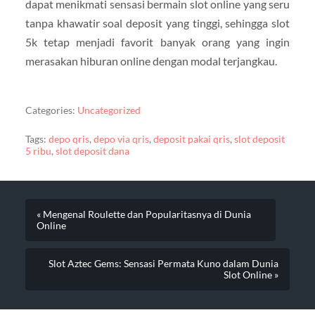
dapat menikmati sensasi bermain slot online yang seru
tanpa khawatir soal deposit yang tinggi, sehingga slot
5k tetap menjadi favorit banyak orang yang ingin
merasakan hiburan online dengan modal terjangkau.
Categories:
Uncategorized
Tags:
depo qris
,
depo via qris
,
deposit pakai qris
,
slot deposit
5 ribu
,
slot deposit dana
« Mengenal Roulette dan Popularitasnya di Dunia
Online
Slot Aztec Gems: Sensasi Permata Kuno dalam Dunia
Slot Online »