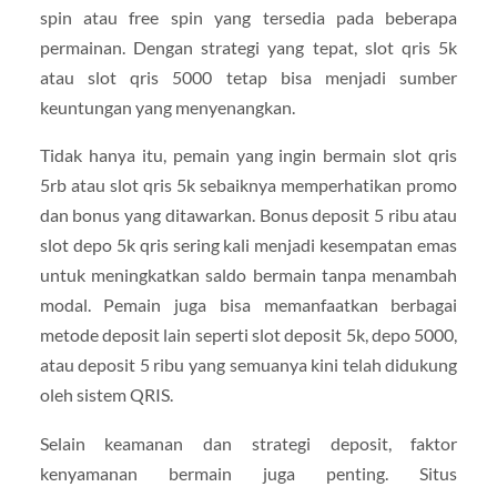
spin atau free spin yang tersedia pada beberapa
permainan. Dengan strategi yang tepat, slot qris 5k
atau slot qris 5000 tetap bisa menjadi sumber
keuntungan yang menyenangkan.
Tidak hanya itu, pemain yang ingin bermain slot qris
5rb atau slot qris 5k sebaiknya memperhatikan promo
dan bonus yang ditawarkan. Bonus deposit 5 ribu atau
slot depo 5k qris sering kali menjadi kesempatan emas
untuk meningkatkan saldo bermain tanpa menambah
modal. Pemain juga bisa memanfaatkan berbagai
metode deposit lain seperti slot deposit 5k, depo 5000,
atau deposit 5 ribu yang semuanya kini telah didukung
oleh sistem QRIS.
Selain keamanan dan strategi deposit, faktor
kenyamanan bermain juga penting. Situs