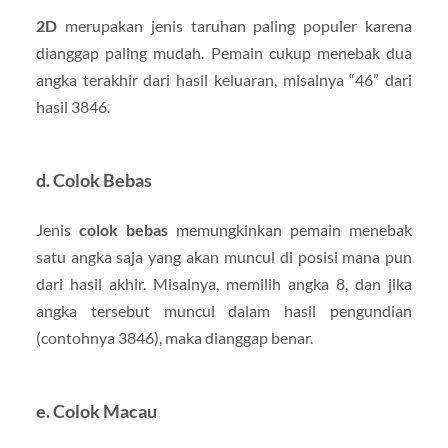
2D
merupakan jenis taruhan paling populer karena
dianggap paling mudah. Pemain cukup menebak dua
angka terakhir dari hasil keluaran, misalnya “46” dari
hasil 3846.
d. Colok Bebas
Jenis
colok bebas
memungkinkan pemain menebak
satu angka saja yang akan muncul di posisi mana pun
dari hasil akhir. Misalnya, memilih angka 8, dan jika
angka tersebut muncul dalam hasil pengundian
(contohnya 3846), maka dianggap benar.
e. Colok Macau