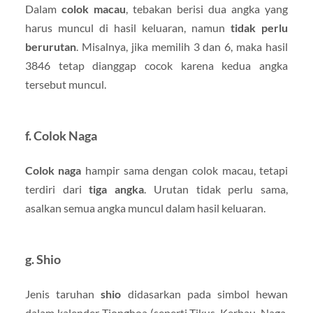
Dalam
colok macau
, tebakan berisi dua angka yang
harus muncul di hasil keluaran, namun
tidak perlu
berurutan
. Misalnya, jika memilih 3 dan 6, maka hasil
3846 tetap dianggap cocok karena kedua angka
tersebut muncul.
f. Colok Naga
Colok naga
hampir sama dengan colok macau, tetapi
terdiri dari
tiga angka
. Urutan tidak perlu sama,
asalkan semua angka muncul dalam hasil keluaran.
g. Shio
Jenis taruhan
shio
didasarkan pada simbol hewan
dalam kalender Tionghoa (seperti Tikus, Kerbau, Naga,