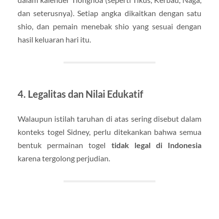
dan seterusnya). Setiap angka dikaitkan dengan satu
shio, dan pemain menebak shio yang sesuai dengan
hasil keluaran hari itu.
4. Legalitas dan Nilai Edukatif
Walaupun istilah taruhan di atas sering disebut dalam
konteks togel Sidney, perlu ditekankan bahwa semua
bentuk permainan togel
tidak legal di Indonesia
karena tergolong perjudian.