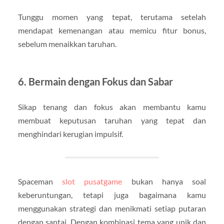
Tunggu momen yang tepat, terutama setelah
mendapat kemenangan atau memicu fitur bonus,
sebelum menaikkan taruhan.
6. Bermain dengan Fokus dan Sabar
Sikap tenang dan fokus akan membantu kamu
membuat keputusan taruhan yang tepat dan
menghindari kerugian impulsif.
Spaceman
slot pusatgame
bukan hanya soal
keberuntungan, tetapi juga bagaimana kamu
menggunakan strategi dan menikmati setiap putaran
dengan santai. Dengan kombinasi tema yang unik dan