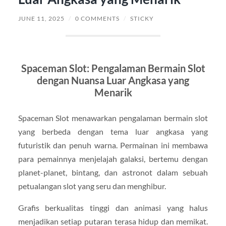
JUNE 11, 2025
/
0 COMMENTS
/
STICKY
Spaceman Slot: Pengalaman Bermain Slot
dengan Nuansa Luar Angkasa yang
Menarik
Spaceman Slot menawarkan pengalaman bermain slot
yang berbeda dengan tema luar angkasa yang
futuristik dan penuh warna. Permainan ini membawa
para pemainnya menjelajah galaksi, bertemu dengan
planet-planet, bintang, dan astronot dalam sebuah
petualangan slot yang seru dan menghibur.
Grafis berkualitas tinggi dan animasi yang halus
menjadikan setiap putaran terasa hidup dan memikat.