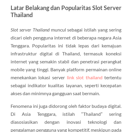
Latar Belakang dan Popularitas Slot Server
Thailand
Slot server Thailand
muncul sebagai istilah yang sering
dicari oleh pengguna internet di beberapa negara Asia
Tenggara. Popularitas ini tidak lepas dari kemajuan
infrastruktur digital di Thailand, termasuk koneksi
internet yang semakin stabil dan penetrasi perangkat
mobile yang tinggi. Banyak platform permainan online
menekankan lokasi server
link slot thailand
tertentu
sebagai indikator kualitas layanan, seperti kecepatan
akses dan minimnya gangguan saat bermain.
Fenomena ini juga didorong oleh faktor budaya digital.
Di Asia Tenggara, istilah “Thailand” sering
diasosiasikan dengan inovasi teknologi dan
pengalaman pengguna yang kompetitif, meskipun pada