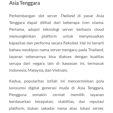
Asia Tenggara
Perkembangan
slot server Thailand
di pasar Asia
Tenggara dapat dilihat dari beberapa tren utama.
Pertama, adopsi teknologi server berbasis cloud
memungkinkan platform untuk menyesuaikan
kapasitas dan performa secara fleksibel. Hal ini berarti
bahwa meskipun nama server mengacu pada Thailand,
layanan sebenarnya bisa diakses dengan kualitas
serupa dari negara lain di kawasan ini, termasuk
Indonesia, Malaysia, dan Vietnam.
Kedua, popularitas istilah ini mencerminkan pola
konsumsi digital generasi muda di Asia Tenggara.
Pengguna semakin cermat memilih layanan
berdasarkan kecepatan, stabilitas, dan reputasi
platform, bukan sekadar nama atau lokasi server.