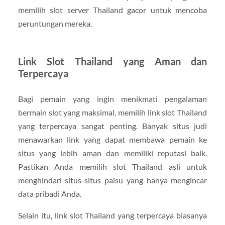
memilih slot server Thailand gacor untuk mencoba
peruntungan mereka.
Link Slot Thailand yang Aman dan
Terpercaya
Bagi pemain yang ingin menikmati pengalaman
bermain slot yang maksimal, memilih link slot Thailand
yang terpercaya sangat penting. Banyak situs judi
menawarkan link yang dapat membawa pemain ke
situs yang lebih aman dan memiliki reputasi baik.
Pastikan Anda memilih slot Thailand asli untuk
menghindari situs-situs palsu yang hanya mengincar
data pribadi Anda.
Selain itu, link slot Thailand yang terpercaya biasanya