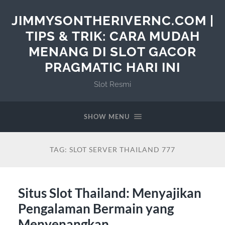
JIMMYSONTHERIVERNC.COM |
TIPS & TRIK: CARA MUDAH
MENANG DI SLOT GACOR
PRAGMATIC HARI INI
Slot Resmi
SHOW MENU
TAG:
SLOT SERVER THAILAND 777
Situs Slot Thailand: Menyajikan
Pengalaman Bermain yang
Menyenangkan