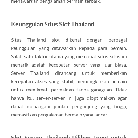
menawarkan pengalaman bermain terbaik.
Keunggulan Situs Slot Thailand
Situs Thailand slot dikenal dengan berbagai
keunggulan yang ditawarkan kepada para pemain.
Salah satu faktor utama yang membuat situs-situs ini
menarik adalah kecepatan server yang luar biasa.
Server Thailand dirancang untuk memberikan
kecepatan akses yang stabil, memungkinkan pemain
untuk menikmati permainan tanpa gangguan. Tidak
hanya itu, server-server ini juga dioptimalkan agar
dapat menangani jumlah pengunjung yang tinggi,
memastikan pengalaman bermain yang lancar.
Slot Server Thailand: Pilihan Tepat untuk