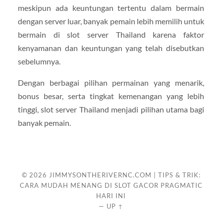
meskipun ada keuntungan tertentu dalam bermain
dengan server luar, banyak pemain lebih memilih untuk
bermain di slot server Thailand karena faktor
kenyamanan dan keuntungan yang telah disebutkan
sebelumnya.
Dengan berbagai pilihan permainan yang menarik,
bonus besar, serta tingkat kemenangan yang lebih
tinggi, slot server Thailand menjadi pilihan utama bagi
banyak pemain.
© 2026
JIMMYSONTHERIVERNC.COM | TIPS & TRIK:
CARA MUDAH MENANG DI SLOT GACOR PRAGMATIC
HARI INI
—
UP ↑