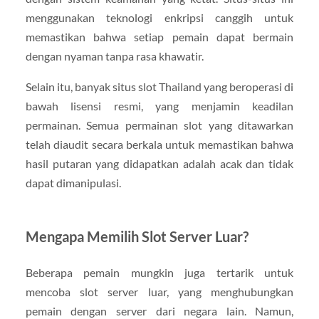
menggunakan teknologi enkripsi canggih untuk
memastikan bahwa setiap pemain dapat bermain
dengan nyaman tanpa rasa khawatir.
Selain itu, banyak situs slot Thailand yang beroperasi di
bawah lisensi resmi, yang menjamin keadilan
permainan. Semua permainan slot yang ditawarkan
telah diaudit secara berkala untuk memastikan bahwa
hasil putaran yang didapatkan adalah acak dan tidak
dapat dimanipulasi.
Mengapa Memilih Slot Server Luar?
Beberapa pemain mungkin juga tertarik untuk
mencoba slot server luar, yang menghubungkan
pemain dengan server dari negara lain. Namun,