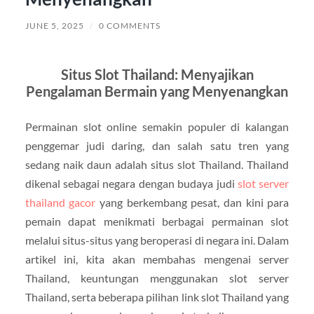
JUNE 5, 2025
/
0 COMMENTS
Situs Slot Thailand: Menyajikan
Pengalaman Bermain yang Menyenangkan
Permainan slot online semakin populer di kalangan
penggemar judi daring, dan salah satu tren yang
sedang naik daun adalah situs slot Thailand. Thailand
dikenal sebagai negara dengan budaya judi
slot server
thailand gacor
yang berkembang pesat, dan kini para
pemain dapat menikmati berbagai permainan slot
melalui situs-situs yang beroperasi di negara ini. Dalam
artikel ini, kita akan membahas mengenai server
Thailand, keuntungan menggunakan slot server
Thailand, serta beberapa pilihan link slot Thailand yang