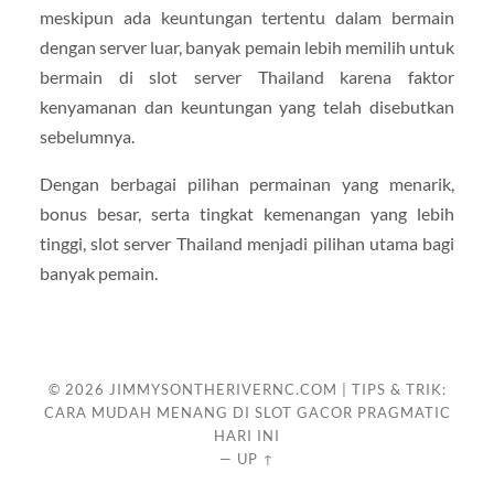
meskipun ada keuntungan tertentu dalam bermain
dengan server luar, banyak pemain lebih memilih untuk
bermain di slot server Thailand karena faktor
kenyamanan dan keuntungan yang telah disebutkan
sebelumnya.
Dengan berbagai pilihan permainan yang menarik,
bonus besar, serta tingkat kemenangan yang lebih
tinggi, slot server Thailand menjadi pilihan utama bagi
banyak pemain.
© 2026
JIMMYSONTHERIVERNC.COM | TIPS & TRIK:
CARA MUDAH MENANG DI SLOT GACOR PRAGMATIC
HARI INI
—
UP ↑