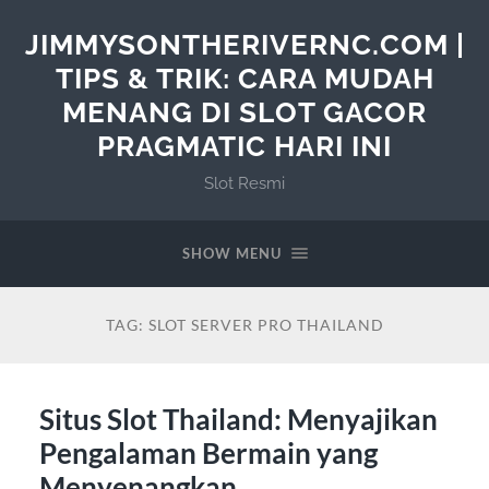
JIMMYSONTHERIVERNC.COM |
TIPS & TRIK: CARA MUDAH
MENANG DI SLOT GACOR
PRAGMATIC HARI INI
Slot Resmi
SHOW MENU
TAG:
SLOT SERVER PRO THAILAND
Situs Slot Thailand: Menyajikan
Pengalaman Bermain yang
Menyenangkan