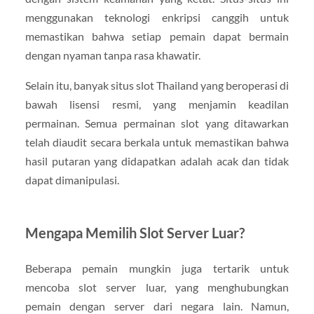
menggunakan teknologi enkripsi canggih untuk
memastikan bahwa setiap pemain dapat bermain
dengan nyaman tanpa rasa khawatir.
Selain itu, banyak situs slot Thailand yang beroperasi di
bawah lisensi resmi, yang menjamin keadilan
permainan. Semua permainan slot yang ditawarkan
telah diaudit secara berkala untuk memastikan bahwa
hasil putaran yang didapatkan adalah acak dan tidak
dapat dimanipulasi.
Mengapa Memilih Slot Server Luar?
Beberapa pemain mungkin juga tertarik untuk
mencoba slot server luar, yang menghubungkan
pemain dengan server dari negara lain. Namun,