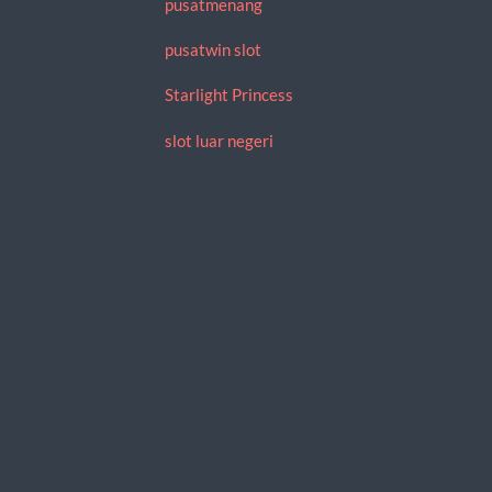
pusatmenang
pusatwin slot
Starlight Princess
slot luar negeri