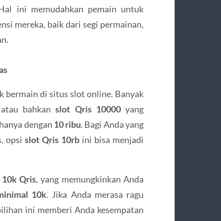
 Hal ini memudahkan pemain untuk
nsi mereka, baik dari segi permainan,
an.
as
 bermain di situs slot online. Banyak
atau bahkan
slot Qris 10000
yang
 hanya dengan
10 ribu
. Bagi Anda yang
, opsi
slot Qris 10rb
ini bisa menjadi
 10k Qris
, yang memungkinkan Anda
minimal 10k
. Jika Anda merasa ragu
ilihan ini memberi Anda kesempatan