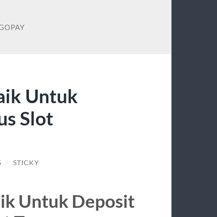
 GOPAY
baik Untuk
us Slot
S
/
STICKY
baik Untuk Deposit