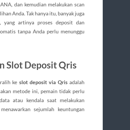
DANA, dan kemudian melakukan scan
lihan Anda. Tak hanya itu, banyak juga
, yang artinya proses deposit dan
otomatis tanpa Anda perlu menunggu
Slot Deposit Qris
ralih ke
slot deposit via Qris
adalah
kan metode ini, pemain tidak perlu
 data atau kendala saat melakukan
menawarkan sejumlah keuntungan