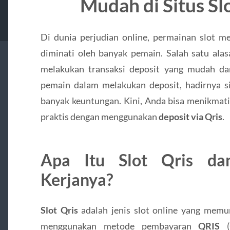
Mudah di Situs Sl
Di dunia perjudian online, permainan slot me
diminati oleh banyak pemain. Salah satu al
melakukan transaksi deposit yang mudah d
pemain dalam melakukan deposit, hadirnya 
banyak keuntungan. Kini, Anda bisa menikmati
praktis dengan menggunakan
deposit via Qris
.
Apa Itu Slot Qris da
Kerjanya?
Slot Qris
adalah jenis slot online yang mem
menggunakan metode pembayaran
QRIS
(