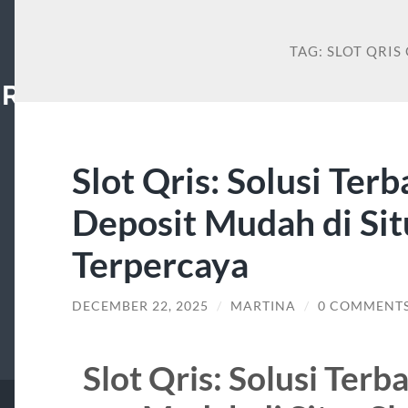
TAG:
SLOT QRIS
ERNC.COM
Slot Qris: Solusi Ter
Deposit Mudah di Sit
Terpercaya
DECEMBER 22, 2025
/
MARTINA
/
0 COMMENT
Slot Qris: Solusi Ter