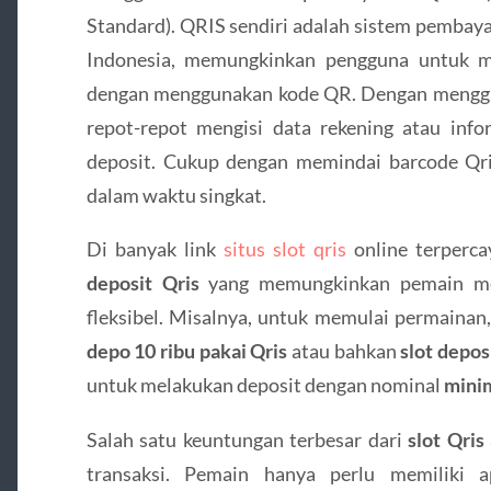
Standard). QRIS sendiri adalah sistem pembayar
Indonesia, memungkinkan pengguna untuk me
dengan menggunakan kode QR. Dengan menggun
repot-repot mengisi data rekening atau info
deposit. Cukup dengan memindai barcode Qris
dalam waktu singkat.
Di banyak link
situs slot qris
online terperc
deposit Qris
yang memungkinkan pemain mel
fleksibel. Misalnya, untuk memulai permaina
depo 10 ribu pakai Qris
atau bahkan
slot depos
untuk melakukan deposit dengan nominal
minim
Salah satu keuntungan terbesar dari
slot Qris
transaksi. Pemain hanya perlu memiliki a