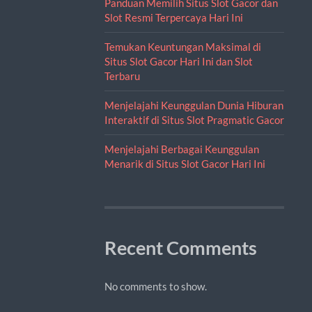
Panduan Memilih Situs Slot Gacor dan
Slot Resmi Terpercaya Hari Ini
Temukan Keuntungan Maksimal di
Situs Slot Gacor Hari Ini dan Slot
Terbaru
Menjelajahi Keunggulan Dunia Hiburan
Interaktif di Situs Slot Pragmatic Gacor
Menjelajahi Berbagai Keunggulan
Menarik di Situs Slot Gacor Hari Ini
Recent Comments
No comments to show.