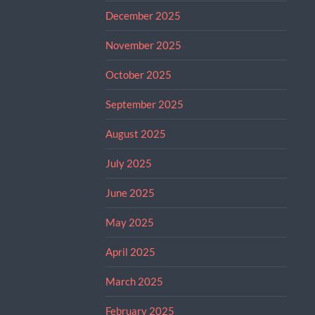
December 2025
November 2025
October 2025
September 2025
August 2025
July 2025
June 2025
May 2025
April 2025
March 2025
February 2025