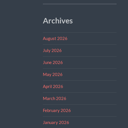
Archives
August 2026
July 2026
June 2026
May 2026
April 2026
March 2026
February 2026
January 2026