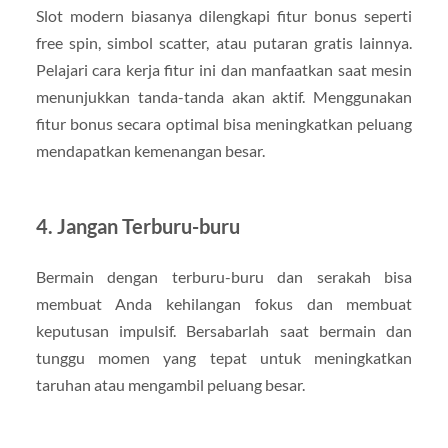
Slot modern biasanya dilengkapi fitur bonus seperti
free spin, simbol scatter, atau putaran gratis lainnya.
Pelajari cara kerja fitur ini dan manfaatkan saat mesin
menunjukkan tanda-tanda akan aktif. Menggunakan
fitur bonus secara optimal bisa meningkatkan peluang
mendapatkan kemenangan besar.
4. Jangan Terburu-buru
Bermain dengan terburu-buru dan serakah bisa
membuat Anda kehilangan fokus dan membuat
keputusan impulsif. Bersabarlah saat bermain dan
tunggu momen yang tepat untuk meningkatkan
taruhan atau mengambil peluang besar.