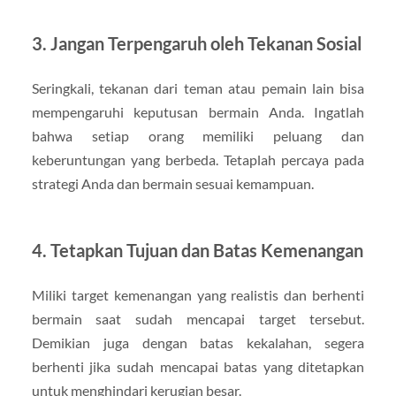
3. Jangan Terpengaruh oleh Tekanan Sosial
Seringkali, tekanan dari teman atau pemain lain bisa
mempengaruhi keputusan bermain Anda. Ingatlah
bahwa setiap orang memiliki peluang dan
keberuntungan yang berbeda. Tetaplah percaya pada
strategi Anda dan bermain sesuai kemampuan.
4. Tetapkan Tujuan dan Batas Kemenangan
Miliki target kemenangan yang realistis dan berhenti
bermain saat sudah mencapai target tersebut.
Demikian juga dengan batas kekalahan, segera
berhenti jika sudah mencapai batas yang ditetapkan
untuk menghindari kerugian besar.