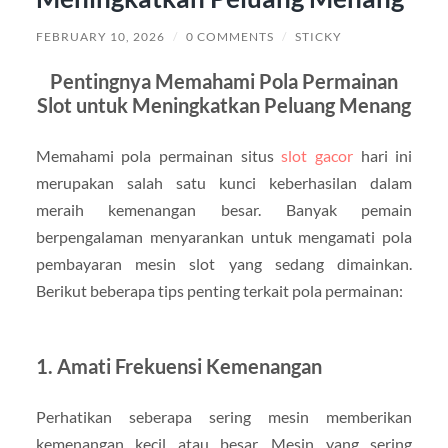
FEBRUARY 10, 2026
/
0 COMMENTS
/
STICKY
Pentingnya Memahami Pola Permainan
Slot untuk Meningkatkan Peluang Menang
Memahami pola permainan situs
slot gacor
hari ini
merupakan salah satu kunci keberhasilan dalam
meraih kemenangan besar. Banyak pemain
berpengalaman menyarankan untuk mengamati pola
pembayaran mesin slot yang sedang dimainkan.
Berikut beberapa tips penting terkait pola permainan:
1. Amati Frekuensi Kemenangan
Perhatikan seberapa sering mesin memberikan
kemenangan kecil atau besar. Mesin yang sering