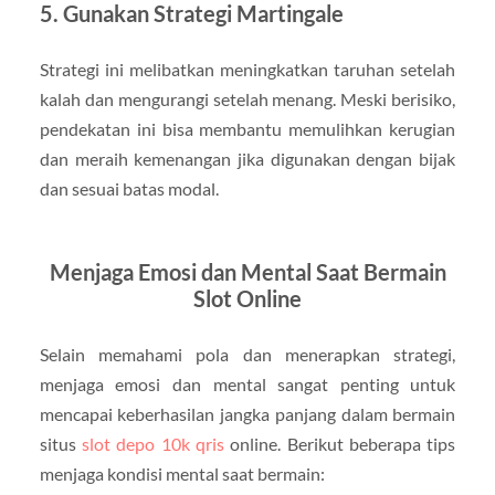
5. Gunakan Strategi Martingale
Strategi ini melibatkan meningkatkan taruhan setelah
kalah dan mengurangi setelah menang. Meski berisiko,
pendekatan ini bisa membantu memulihkan kerugian
dan meraih kemenangan jika digunakan dengan bijak
dan sesuai batas modal.
Menjaga Emosi dan Mental Saat Bermain
Slot Online
Selain memahami pola dan menerapkan strategi,
menjaga emosi dan mental sangat penting untuk
mencapai keberhasilan jangka panjang dalam bermain
situs
slot depo 10k qris
online. Berikut beberapa tips
menjaga kondisi mental saat bermain: