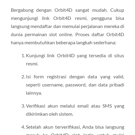
Bergabung dengan Orbit4D sangat mudah. Cukup
mengunjungi link Orbit4D resmi, pengguna bisa
langsung mendaftar dan memulai perjalanan mereka di
dunia permainan slot online. Proses daftar Orbit4D
hanya membutuhkan beberapa langkah sederhana:
Kunjungi link Orbit4D yang tersedia di situs
resmi.
Isi form registrasi dengan data yang valid,
seperti username, password, dan data pribadi
lainnya.
Verifikasi akun melalui email atau SMS yang
dikirimkan oleh sistem.
Setelah akun terverifikasi, Anda bisa langsung
masuk ke Orbit4D slot login untuk mulai