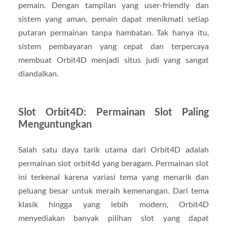
pemain. Dengan tampilan yang user-friendly dan
sistem yang aman, pemain dapat menikmati setiap
putaran permainan tanpa hambatan. Tak hanya itu,
sistem pembayaran yang cepat dan terpercaya
membuat Orbit4D menjadi situs judi yang sangat
diandalkan.
Slot Orbit4D: Permainan Slot Paling
Menguntungkan
Salah satu daya tarik utama dari Orbit4D adalah
permainan slot orbit4d yang beragam. Permainan slot
ini terkenal karena variasi tema yang menarik dan
peluang besar untuk meraih kemenangan. Dari tema
klasik hingga yang lebih modern, Orbit4D
menyediakan banyak pilihan slot yang dapat