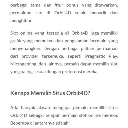
berbagai tema dan fitur bonus yang ditawarkan,
permainan slot di Orbit4D selalu menarik dan
menghibur.
Slot online yang tersedia di Orbit4D juga memiliki
grafik yang memukau dan pengalaman bermain yang
menyenangkan. Dengan berbagai pilihan permainan
dari provider terkemuka, seperti Pragmatic Play,
Microgaming, dan lainnya, pemain dapat memilih slot
yang paling sesuai dengan preferensi mereka.
Kenapa Memilih Situs Orbit4D?
Ada banyak alasan mengapa pemain memilih situs
Orbit4D sebagai tempat bermain slot online mereka.
Beberapa di antaranya adalah: