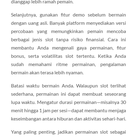
dianggap lebih ramah pemain.
Selanjutnya, gunakan fitur demo sebelum bermain
dengan uang asli. Banyak platform menyediakan versi
percobaan yang memungkinkan pemain mencoba
berbagai jenis slot tanpa risiko finansial. Cara ini
membantu Anda mengenali gaya permainan, fitur
bonus, serta volatilitas slot tertentu. Ketika Anda
sudah memahami ritme permainan, pengalaman
bermain akan terasa lebih nyaman.
Batasi waktu bermain Anda. Walaupun slot terlihat
sederhana, permainan ini dapat membuat seseorang
lupa waktu. Mengatur durasi permainan—misalnya 30
menit hingga 1 jam per sesi—dapat membantu menjaga
keseimbangan antara hiburan dan aktivitas sehari-hari.
Yang paling penting, jadikan permainan slot sebagai