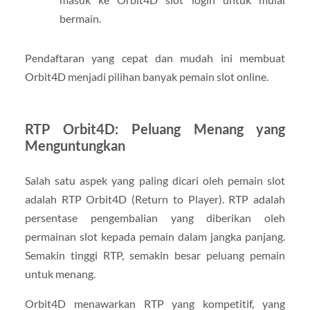
bermain.
Pendaftaran yang cepat dan mudah ini membuat
Orbit4D menjadi pilihan banyak pemain slot online.
RTP Orbit4D: Peluang Menang yang
Menguntungkan
Salah satu aspek yang paling dicari oleh pemain slot
adalah RTP Orbit4D (Return to Player). RTP adalah
persentase pengembalian yang diberikan oleh
permainan slot kepada pemain dalam jangka panjang.
Semakin tinggi RTP, semakin besar peluang pemain
untuk menang.
Orbit4D menawarkan RTP yang kompetitif, yang