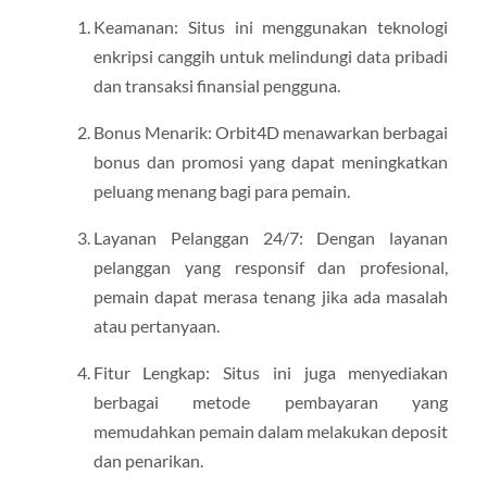
Keamanan: Situs ini menggunakan teknologi
enkripsi canggih untuk melindungi data pribadi
dan transaksi finansial pengguna.
Bonus Menarik: Orbit4D menawarkan berbagai
bonus dan promosi yang dapat meningkatkan
peluang menang bagi para pemain.
Layanan Pelanggan 24/7: Dengan layanan
pelanggan yang responsif dan profesional,
pemain dapat merasa tenang jika ada masalah
atau pertanyaan.
Fitur Lengkap: Situs ini juga menyediakan
berbagai metode pembayaran yang
memudahkan pemain dalam melakukan deposit
dan penarikan.