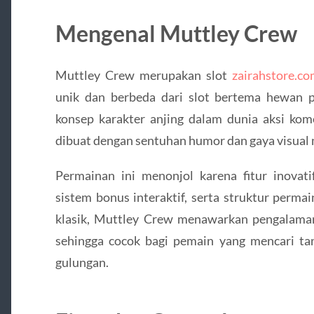
Mengenal Muttley Crew
Muttley Crew
merupakan slot
zairahstore.c
unik dan berbeda dari slot bertema hewa
konsep karakter anjing dalam dunia aksi kome
dibuat dengan sentuhan humor dan gaya visual
Permainan ini menonjol karena fitur inovat
sistem bonus interaktif, serta struktur perma
klasik, Muttley Crew menawarkan pengalaman 
sehingga cocok bagi pemain yang mencari ta
gulungan.