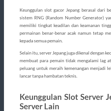
Keunggulan slot gacor Jepang berasal dari be
sistem RNG (Random Number Generator) yang
memiliki tingkat keadilan dan keamanan ting
permainan benar-benar acak namun tetap me
kepada semua pemain.
Selain itu, server Jepang juga dikenal dengan ke
membuat para pemain tidak mengalami lag at
peluang untuk meraih kemenangan menjadi leb
lancar tanpa hambatan teknis.
Keunggulan Slot Server 
Server Lain