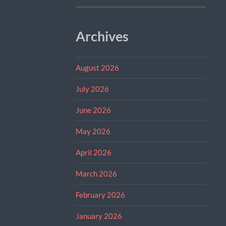
Archives
August 2026
July 2026
June 2026
May 2026
April 2026
March 2026
February 2026
January 2026