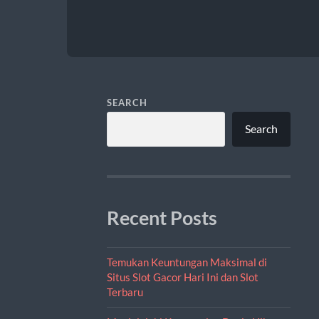
SEARCH
Search
Recent Posts
Temukan Keuntungan Maksimal di
Situs Slot Gacor Hari Ini dan Slot
Terbaru