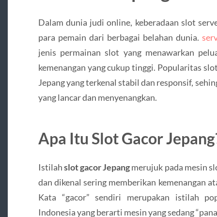
Dalam dunia judi online, keberadaan slot ser
para pemain dari berbagai belahan dunia.
ser
jenis permainan slot yang menawarkan pelu
kemenangan yang cukup tinggi. Popularitas slot i
Jepang yang terkenal stabil dan responsif, se
yang lancar dan menyenangkan.
Apa Itu Slot Gacor Jepang
Istilah
slot gacor Jepang
merujuk pada mesin slo
dan dikenal sering memberikan kemenangan ata
Kata “gacor” sendiri merupakan istilah po
Indonesia yang berarti mesin yang sedang “pan