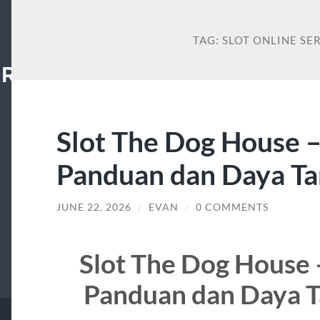
TAG:
SLOT ONLINE SE
ERNC.COM
Slot The Dog House 
Panduan dan Daya Tar
JUNE 22, 2026
/
EVAN
/
0 COMMENTS
Slot
The Dog House
Panduan dan Daya Ta