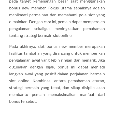
pada target kemenangan besar saat menggunakan
bonus new member. Fokus utama sebaiknya adalah
menikmati permainan dan memahami pola slot yang
dimainkan. Dengan cara ini, pemain dapat memperoleh
pengalaman sekaligus meningkatkan pemahaman
tentang strategi bermain slot online.
Pada akhirnya, slot bonus new member merupakan
fasilitas tambahan yang dirancang untuk memberikan
pengalaman awal yang lebih ringan dan menarik. Jika
digunakan dengan bijak, bonus ini dapat menjadi
langkah awal yang positif dalam perjalanan bermain
slot online. Kombinasi antara pemahaman aturan,
strategi bermain yang tepat, dan sikap disiplin akan
membantu pemain memaksimalkan manfaat dari
bonus tersebut.