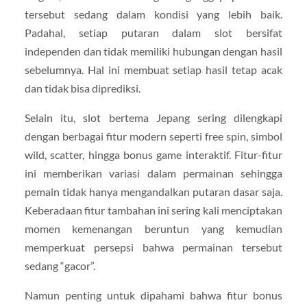
tersebut sedang dalam kondisi yang lebih baik.
Padahal, setiap putaran dalam slot bersifat
independen dan tidak memiliki hubungan dengan hasil
sebelumnya. Hal ini membuat setiap hasil tetap acak
dan tidak bisa diprediksi.
Selain itu, slot bertema Jepang sering dilengkapi
dengan berbagai fitur modern seperti free spin, simbol
wild, scatter, hingga bonus game interaktif. Fitur-fitur
ini memberikan variasi dalam permainan sehingga
pemain tidak hanya mengandalkan putaran dasar saja.
Keberadaan fitur tambahan ini sering kali menciptakan
momen kemenangan beruntun yang kemudian
memperkuat persepsi bahwa permainan tersebut
sedang “gacor”.
Namun penting untuk dipahami bahwa fitur bonus