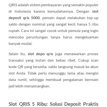
QRIS adalah sistem pembayaran yang semakin populer
di Indonesia karena kemudahannya. Dengan
slot
deposit qris 5000
, pemain dapat melakukan top-up
saldo dengan nominal yang sangat kecil, hanya 5 ribu
rupiah. Cara ini sangat cocok untuk pemula yang ingin
mencoba peruntungan tanpa harus mengeluarkan
banyak modal.
Selain itu,
slot depo qris
juga menawarkan proses
transaksi yang instan dan bebas ribet. Cukup scan
kode QR yang tersedia, saldo langsung masuk ke akun
slot Anda. Tidak perlu menunggu lama atau mengisi
data rumit, sehingga membuat pengalaman bermain
jadi lebih menyenangkan.
Slot QRIS 5 Ribu: Solusi Deposit Praktis