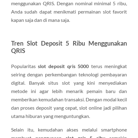
menggunakan QRIS. Dengan nominal minimal 5 ribu,
Anda sudah dapat menikmati permainan slot favorit
kapan saja dan di mana saja.
Tren Slot Deposit 5 Ribu Menggunakan
QRIS
Popularitas
slot deposit qris 5000
terus meningkat
seiring dengan perkembangan teknologi pembayaran
digital. Banyak situs slot yang kini menyediakan
metode ini agar lebih menarik pemain baru dan
memberikan kemudahan transaksi. Dengan modal kecil
dan proses deposit yang cepat, slot online jadi pilihan
utama hiburan yang menguntungkan.
Selain itu, kemudahan akses melalui smartphone
membuat penggunaan
slot qris 5 ribu
semakin