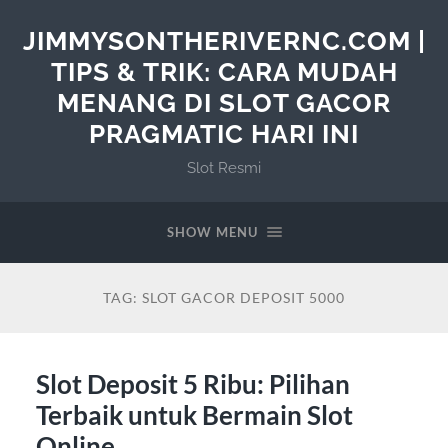
JIMMYSONTHERIVERNC.COM |
TIPS & TRIK: CARA MUDAH
MENANG DI SLOT GACOR
PRAGMATIC HARI INI
Slot Resmi
SHOW MENU
TAG:
SLOT GACOR DEPOSIT 5000
Slot Deposit 5 Ribu: Pilihan
Terbaik untuk Bermain Slot
Online