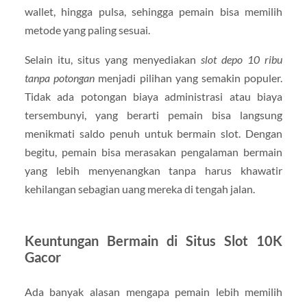
wallet, hingga pulsa, sehingga pemain bisa memilih
metode yang paling sesuai.
Selain itu, situs yang menyediakan
slot depo 10 ribu
tanpa potongan
menjadi pilihan yang semakin populer.
Tidak ada potongan biaya administrasi atau biaya
tersembunyi, yang berarti pemain bisa langsung
menikmati saldo penuh untuk bermain slot. Dengan
begitu, pemain bisa merasakan pengalaman bermain
yang lebih menyenangkan tanpa harus khawatir
kehilangan sebagian uang mereka di tengah jalan.
Keuntungan Bermain di Situs Slot 10K
Gacor
Ada banyak alasan mengapa pemain lebih memilih