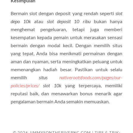
Kesimpulan
Bermain slot dengan deposit yang rendah seperti
slot
depo 10k
atau
slot deposit 10 ribu
bukan hanya
menghemat pengeluaran, tetapi juga memberi
kesempatan kepada pemain untuk merasakan sensasi
bermain dengan modal kecil. Dengan memilih situs
yang tepat, Anda bisa menikmati permainan dengan
aman dan nyaman, serta meningkatkan peluang untuk
memenangkan hadiah besar. Pastikan untuk selalu
memilih
situs
nativerootsfoods.com/pages/our-
policies/prices/
slot 10k
yang terpercaya, memiliki
reputasi baik, dan menawarkan bonus menarik agar
pengalaman bermain Anda semakin memuaskan.
© 2026
JIMMYSONTHERIVERNC.COM | TIPS & TRIK: