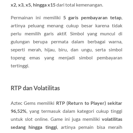
x2, x3, x5, hingga x15
dari total kemenangan.
Permainan ini memiliki
5 garis pembayaran tetap
,
artinya peluang menang cukup besar karena tidak
perlu memilih garis aktif. Simbol yang muncul di
gulungan berupa permata dalam berbagai warna,
seperti merah, hijau, biru, dan ungu, serta simbol
topeng emas yang menjadi simbol pembayaran
tertinggi.
RTP dan Volatilitas
Aztec Gems memiliki
RTP (Return to Player) sekitar
96,52%
, yang termasuk dalam kategori cukup tinggi
untuk slot online. Game ini juga memiliki
volatilitas
sedang hingga tinggi
, artinya pemain bisa meraih