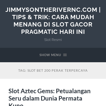
JIMMYSONTHERIVERNC.COM |
TIPS & TRIK: CARA MUDAH
MENANG DI SLOT GACOR
PRAGMATIC HARI INI
Slot Resmi
SHOW MENU
TAG:
SLOT BET 200 PERAK TERPERCAYA
Slot Aztec Gems: Petualangan
Seru dalam Dunia Permata
Kuno