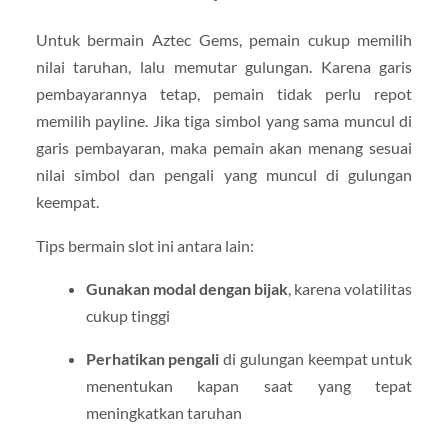
Untuk bermain Aztec Gems, pemain cukup memilih
nilai taruhan, lalu memutar gulungan. Karena garis
pembayarannya tetap, pemain tidak perlu repot
memilih payline. Jika tiga simbol yang sama muncul di
garis pembayaran, maka pemain akan menang sesuai
nilai simbol dan pengali yang muncul di gulungan
keempat.
Tips bermain slot ini antara lain:
Gunakan modal dengan bijak
, karena volatilitas
cukup tinggi
Perhatikan pengali
di gulungan keempat untuk
menentukan kapan saat yang tepat
meningkatkan taruhan