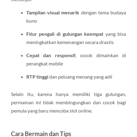
Tampilan visual menarik
dengan tema budaya
kuno
Fitur pengali di gulungan keempat
yang bisa
meningkatkan kemenangan secara drastis
Cepat dan responsif
, cocok dimainkan di
perangkat mobile
RTP tinggi
dan peluang menang yang adil
Selain itu, karena hanya memiliki tiga gulungan,
permainan ini tidak membingungkan dan cocok bagi
pemula yang baru mencoba slot online.
Cara Bermain dan Tips