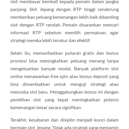
slot membayar kembali kepada pemain dalam jangka
panjang. Slot Jepang dengan RTP tinggi cenderung
memberikan peluang kemenangan lebih baik dibanding
slot dengan RTP rendah. Pemain disarankan mencari
informasi RTP sebelum memilih permainan, agar
strategi mereka lebih terukur dan efektif.
Selain itu, memanfaatkan putaran gratis dan bonus
promosi bisa meningkatkan peluang menang tanpa
mengeluarkan banyak modal. Banyak platform slot
online menawarkan free spin atau bonus deposit yang
bisa dimanfaatkan untuk menguji strategi atau
mencoba slot baru. Menggabungkan bonus ini dengan
pemilihan slot yang tepat meningkatkan potensi
kemenangan besar secara signifikan.
Terakhir, kesabaran dan disiplin menjadi kunci dalam
bermain slot Jepang. Tidak ada strategi yang menjamin