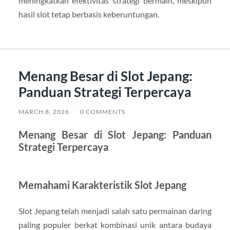
meningkatkan efektivitas strategi bermain, meskipun
hasil slot tetap berbasis keberuntungan.
Menang Besar di Slot Jepang:
Panduan Strategi Terpercaya
MARCH 8, 2026
/
0 COMMENTS
Menang Besar di Slot Jepang: Panduan
Strategi Terpercaya
Memahami Karakteristik Slot Jepang
Slot Jepang telah menjadi salah satu permainan daring
paling populer berkat kombinasi unik antara budaya