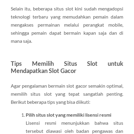
Selain itu, beberapa situs slot kini sudah mengadopsi
teknologi terbaru yang memudahkan pemain dalam
mengakses permainan melalui perangkat mobile,
sehingga pemain dapat bermain kapan saja dan di
mana saja.
Tips Memilih Situs Slot untuk
Mendapatkan Slot Gacor
Agar pengalaman bermain slot gacor semakin optimal,
memilih situs slot yang tepat sangatlah penting.
Berikut beberapa tips yang bisa diikuti:
Pilih situs slot yang memiliki lisensi resmi
Lisensi resmi menunjukkan bahwa situs
tersebut diawasi oleh badan pengawas dan