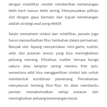
dengan volatilitas rendah memberikan kemenangan
lebih kecil namun lebih sering. Menyesuaikan pilihan
slot dengan gaya bermain dan tujuan kemenangan
adalah strategi awal yang efektif.
Selain memahami simbol dan volatilitas, pemain juga
harus memanfaatkan fitur tambahan dalam permainan.
Banyak slot Jepang menyertakan mini-game, scatter,
wild, dan putaran bonus yang bisa meningkatkan
peluang menang. Misalnya, scatter berupa bunga
sakura atau lampion sering memicu free spin,
sementara wild bisa menggantikan simbol lain untuk
membentuk kombinasi pemenang. Pemahaman
menyeluruh tentang fitur-fitur ini akan membantu
pemain memaksimalkan setiap putaran dan
meningkatkan peluang kemenangan besar.