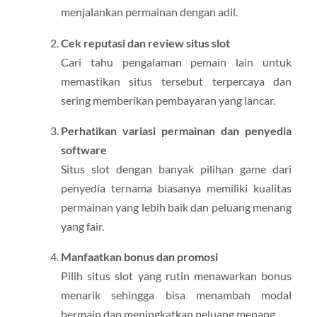
menjalankan permainan dengan adil.
Cek reputasi dan review situs slot
Cari tahu pengalaman pemain lain untuk
memastikan situs tersebut terpercaya dan
sering memberikan pembayaran yang lancar.
Perhatikan variasi permainan dan penyedia
software
Situs slot dengan banyak pilihan game dari
penyedia ternama biasanya memiliki kualitas
permainan yang lebih baik dan peluang menang
yang fair.
Manfaatkan bonus dan promosi
Pilih situs slot yang rutin menawarkan bonus
menarik sehingga bisa menambah modal
bermain dan meningkatkan peluang menang.