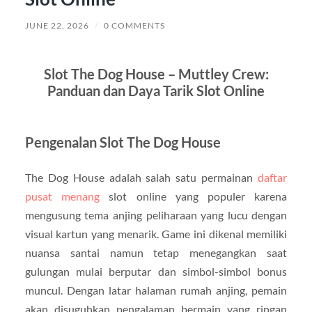
JUNE 22, 2026
/
0 COMMENTS
Slot
The Dog House
–
Muttley Crew
:
Panduan dan Daya Tarik Slot Online
Pengenalan Slot The Dog House
The Dog House
adalah salah satu permainan
daftar
pusat menang
slot online yang populer karena
mengusung tema anjing peliharaan yang lucu dengan
visual kartun yang menarik. Game ini dikenal memiliki
nuansa santai namun tetap menegangkan saat
gulungan mulai berputar dan simbol-simbol bonus
muncul. Dengan latar halaman rumah anjing, pemain
akan disuguhkan pengalaman bermain yang ringan