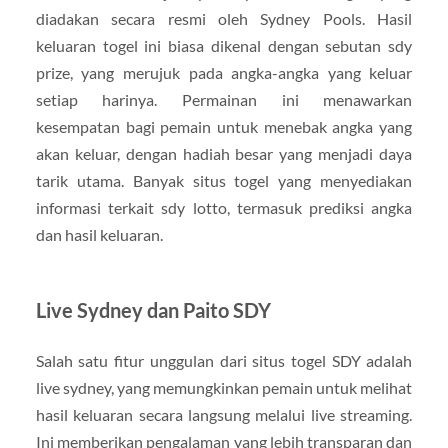
diadakan secara resmi oleh Sydney Pools. Hasil
keluaran togel ini biasa dikenal dengan sebutan sdy
prize, yang merujuk pada angka-angka yang keluar
setiap harinya. Permainan ini menawarkan
kesempatan bagi pemain untuk menebak angka yang
akan keluar, dengan hadiah besar yang menjadi daya
tarik utama. Banyak situs togel yang menyediakan
informasi terkait sdy lotto, termasuk prediksi angka
dan hasil keluaran.
Live Sydney dan Paito SDY
Salah satu fitur unggulan dari situs togel SDY adalah
live sydney, yang memungkinkan pemain untuk melihat
hasil keluaran secara langsung melalui live streaming.
Ini memberikan pengalaman yang lebih transparan dan