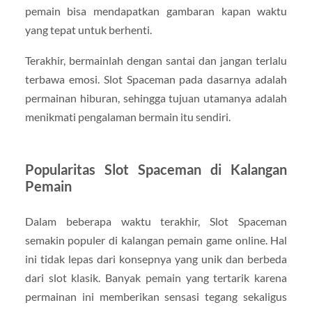
pemain bisa mendapatkan gambaran kapan waktu
yang tepat untuk berhenti.
Terakhir, bermainlah dengan santai dan jangan terlalu
terbawa emosi. Slot Spaceman pada dasarnya adalah
permainan hiburan, sehingga tujuan utamanya adalah
menikmati pengalaman bermain itu sendiri.
Popularitas Slot Spaceman di Kalangan
Pemain
Dalam beberapa waktu terakhir, Slot Spaceman
semakin populer di kalangan pemain game online. Hal
ini tidak lepas dari konsepnya yang unik dan berbeda
dari slot klasik. Banyak pemain yang tertarik karena
permainan ini memberikan sensasi tegang sekaligus