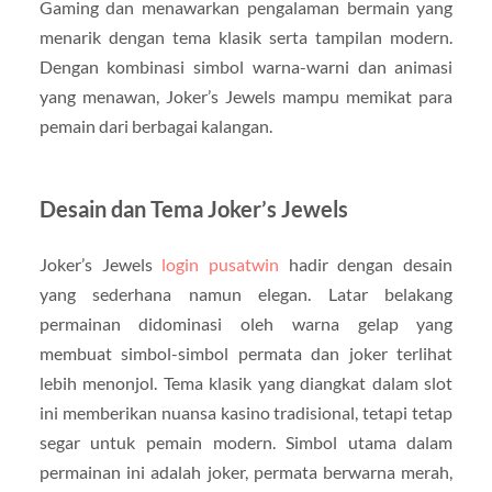
Gaming dan menawarkan pengalaman bermain yang
menarik dengan tema klasik serta tampilan modern.
Dengan kombinasi simbol warna-warni dan animasi
yang menawan, Joker’s Jewels mampu memikat para
pemain dari berbagai kalangan.
Desain dan Tema Joker’s Jewels
Joker’s Jewels
login pusatwin
hadir dengan desain
yang sederhana namun elegan. Latar belakang
permainan didominasi oleh warna gelap yang
membuat simbol-simbol permata dan joker terlihat
lebih menonjol. Tema klasik yang diangkat dalam slot
ini memberikan nuansa kasino tradisional, tetapi tetap
segar untuk pemain modern. Simbol utama dalam
permainan ini adalah joker, permata berwarna merah,