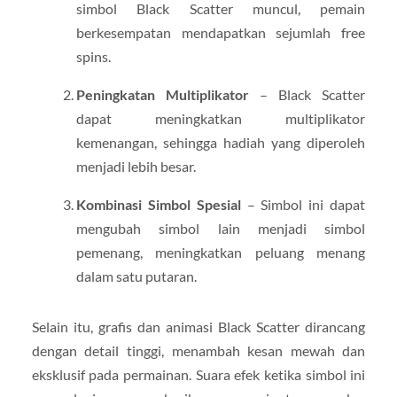
simbol Black Scatter muncul, pemain
berkesempatan mendapatkan sejumlah free
spins.
Peningkatan Multiplikator
– Black Scatter
dapat meningkatkan multiplikator
kemenangan, sehingga hadiah yang diperoleh
menjadi lebih besar.
Kombinasi Simbol Spesial
– Simbol ini dapat
mengubah simbol lain menjadi simbol
pemenang, meningkatkan peluang menang
dalam satu putaran.
Selain itu, grafis dan animasi Black Scatter dirancang
dengan detail tinggi, menambah kesan mewah dan
eksklusif pada permainan. Suara efek ketika simbol ini