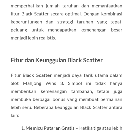
memperhatikan jumlah taruhan dan memanfaatkan
fitur Black Scatter secara optimal. Dengan kombinasi
keberuntungan dan strategi taruhan yang tepat,
peluang untuk mendapatkan kemenangan besar
menjadi lebih realistis.
Fitur dan Keunggulan Black Scatter
Fitur
Black Scatter
menjadi daya tarik utama dalam
Slot Mahjong Wins 3. Simbol ini tidak hanya
memberikan kemenangan tambahan, tetapi juga
membuka berbagai bonus yang membuat permainan
lebih seru. Beberapa keunggulan Black Scatter antara
lain:
Memicu Putaran Gratis
– Ketika tiga atau lebih