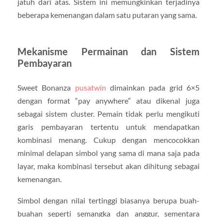
jatuh dari atas. Sistem ini memungkinkan terjadinya
beberapa kemenangan dalam satu putaran yang sama.
Mekanisme Permainan dan Sistem
Pembayaran
Sweet Bonanza
pusatwin
dimainkan pada grid 6×5
dengan format “pay anywhere” atau dikenal juga
sebagai sistem cluster. Pemain tidak perlu mengikuti
garis pembayaran tertentu untuk mendapatkan
kombinasi menang. Cukup dengan mencocokkan
minimal delapan simbol yang sama di mana saja pada
layar, maka kombinasi tersebut akan dihitung sebagai
kemenangan.
Simbol dengan nilai tertinggi biasanya berupa buah-
buahan seperti semangka dan anggur, sementara