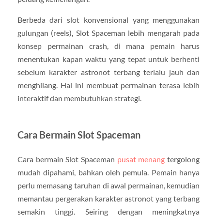
Berbeda dari slot konvensional yang menggunakan
gulungan (reels), Slot Spaceman lebih mengarah pada
konsep permainan crash, di mana pemain harus
menentukan kapan waktu yang tepat untuk berhenti
sebelum karakter astronot terbang terlalu jauh dan
menghilang. Hal ini membuat permainan terasa lebih
interaktif dan membutuhkan strategi.
Cara Bermain Slot Spaceman
Cara bermain Slot Spaceman
pusat menang
tergolong
mudah dipahami, bahkan oleh pemula. Pemain hanya
perlu memasang taruhan di awal permainan, kemudian
memantau pergerakan karakter astronot yang terbang
semakin tinggi. Seiring dengan meningkatnya