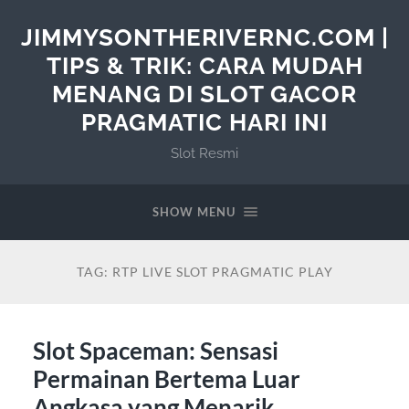
JIMMYSONTHERIVERNC.COM |
TIPS & TRIK: CARA MUDAH
MENANG DI SLOT GACOR
PRAGMATIC HARI INI
Slot Resmi
SHOW MENU
TAG:
RTP LIVE SLOT PRAGMATIC PLAY
Slot Spaceman: Sensasi
Permainan Bertema Luar
Angkasa yang Menarik