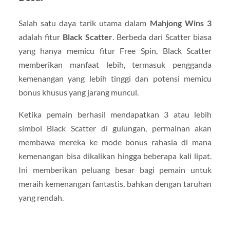
Salah satu daya tarik utama dalam
Mahjong Wins 3
adalah fitur
Black Scatter
. Berbeda dari Scatter biasa
yang hanya memicu fitur Free Spin, Black Scatter
memberikan manfaat lebih, termasuk pengganda
kemenangan yang lebih tinggi dan potensi memicu
bonus khusus yang jarang muncul.
Ketika pemain berhasil mendapatkan 3 atau lebih
simbol Black Scatter di gulungan, permainan akan
membawa mereka ke mode bonus rahasia di mana
kemenangan bisa dikalikan hingga beberapa kali lipat.
Ini memberikan peluang besar bagi pemain untuk
meraih kemenangan fantastis, bahkan dengan taruhan
yang rendah.