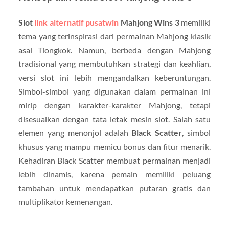
Slot
link alternatif pusatwin
Mahjong Wins 3
memiliki
tema yang terinspirasi dari permainan Mahjong klasik
asal Tiongkok. Namun, berbeda dengan Mahjong
tradisional yang membutuhkan strategi dan keahlian,
versi slot ini lebih mengandalkan keberuntungan.
Simbol-simbol yang digunakan dalam permainan ini
mirip dengan karakter-karakter Mahjong, tetapi
disesuaikan dengan tata letak mesin slot. Salah satu
elemen yang menonjol adalah
Black Scatter
, simbol
khusus yang mampu memicu bonus dan fitur menarik.
Kehadiran Black Scatter membuat permainan menjadi
lebih dinamis, karena pemain memiliki peluang
tambahan untuk mendapatkan putaran gratis dan
multiplikator kemenangan.