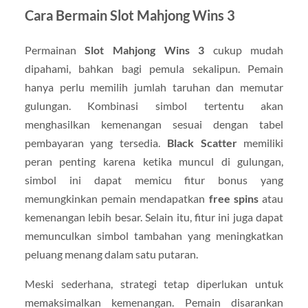
Cara Bermain Slot Mahjong Wins 3
Permainan
Slot Mahjong Wins 3
cukup mudah
dipahami, bahkan bagi pemula sekalipun. Pemain
hanya perlu memilih jumlah taruhan dan memutar
gulungan. Kombinasi simbol tertentu akan
menghasilkan kemenangan sesuai dengan tabel
pembayaran yang tersedia.
Black Scatter
memiliki
peran penting karena ketika muncul di gulungan,
simbol ini dapat memicu fitur bonus yang
memungkinkan pemain mendapatkan
free spins
atau
kemenangan lebih besar. Selain itu, fitur ini juga dapat
memunculkan simbol tambahan yang meningkatkan
peluang menang dalam satu putaran.
Meski sederhana, strategi tetap diperlukan untuk
memaksimalkan kemenangan. Pemain disarankan