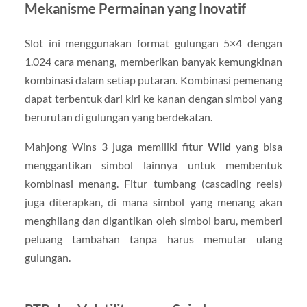
Mekanisme Permainan yang Inovatif
Slot ini menggunakan format gulungan 5×4 dengan
1.024 cara menang, memberikan banyak kemungkinan
kombinasi dalam setiap putaran. Kombinasi pemenang
dapat terbentuk dari kiri ke kanan dengan simbol yang
berurutan di gulungan yang berdekatan.
Mahjong Wins 3 juga memiliki fitur
Wild
yang bisa
menggantikan simbol lainnya untuk membentuk
kombinasi menang. Fitur tumbang (cascading reels)
juga diterapkan, di mana simbol yang menang akan
menghilang dan digantikan oleh simbol baru, memberi
peluang tambahan tanpa harus memutar ulang
gulungan.