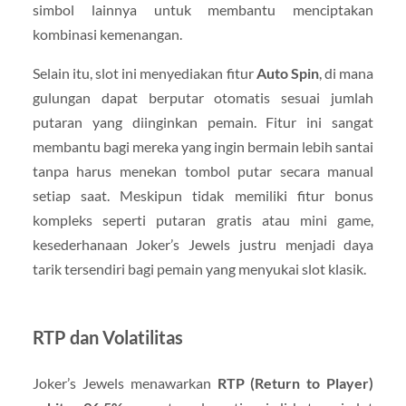
simbol lainnya untuk membantu menciptakan
kombinasi kemenangan.
Selain itu, slot ini menyediakan fitur
Auto Spin
, di mana
gulungan dapat berputar otomatis sesuai jumlah
putaran yang diinginkan pemain. Fitur ini sangat
membantu bagi mereka yang ingin bermain lebih santai
tanpa harus menekan tombol putar secara manual
setiap saat. Meskipun tidak memiliki fitur bonus
kompleks seperti putaran gratis atau mini game,
kesederhanaan Joker’s Jewels justru menjadi daya
tarik tersendiri bagi pemain yang menyukai slot klasik.
RTP dan Volatilitas
Joker’s Jewels menawarkan
RTP (Return to Player)