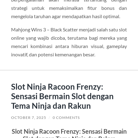
strategi untuk memaksimalkan fitur bonus dan
mengelola taruhan agar mendapatkan hasil optimal.
Mahjong Wins 3 – Black Scatter menjadi salah satu slot
online yang wajib dicoba, terutama bagi mereka yang
mencari kombinasi antara hiburan visual, gameplay
inovatif, dan potensi kemenangan besar.
Slot Ninja Racoon Frenzy:
Sensasi Bermain Slot dengan
Tema Ninja dan Rakun
OCTOBER 7, 2025
/
0 COMMENTS
Slot Ninja Racoon Frenzy: Sensasi Bermain