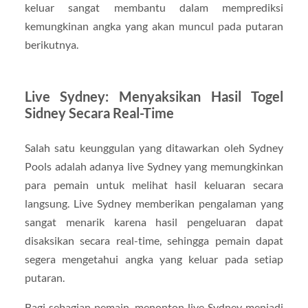
keluar sangat membantu dalam memprediksi
kemungkinan angka yang akan muncul pada putaran
berikutnya.
Live Sydney: Menyaksikan Hasil Togel
Sidney Secara Real-Time
Salah satu keunggulan yang ditawarkan oleh Sydney
Pools adalah adanya live Sydney yang memungkinkan
para pemain untuk melihat hasil keluaran secara
langsung. Live Sydney memberikan pengalaman yang
sangat menarik karena hasil pengeluaran dapat
disaksikan secara real-time, sehingga pemain dapat
segera mengetahui angka yang keluar pada setiap
putaran.
Bagi sebagian pemain, menonton live Sydney menjadi