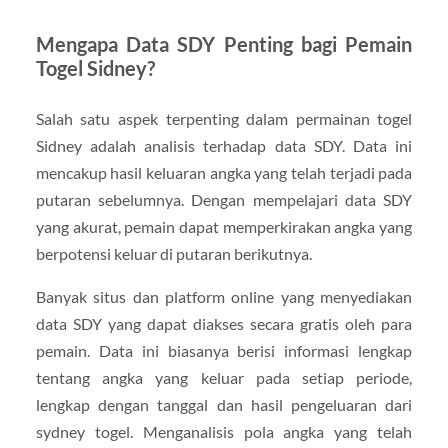
Mengapa Data SDY Penting bagi Pemain
Togel Sidney?
Salah satu aspek terpenting dalam permainan togel
Sidney adalah analisis terhadap data SDY. Data ini
mencakup hasil keluaran angka yang telah terjadi pada
putaran sebelumnya. Dengan mempelajari data SDY
yang akurat, pemain dapat memperkirakan angka yang
berpotensi keluar di putaran berikutnya.
Banyak situs dan platform online yang menyediakan
data SDY yang dapat diakses secara gratis oleh para
pemain. Data ini biasanya berisi informasi lengkap
tentang angka yang keluar pada setiap periode,
lengkap dengan tanggal dan hasil pengeluaran dari
sydney togel. Menganalisis pola angka yang telah