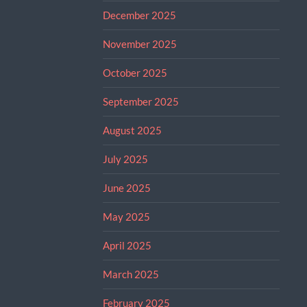
December 2025
November 2025
October 2025
September 2025
August 2025
July 2025
June 2025
May 2025
April 2025
March 2025
February 2025