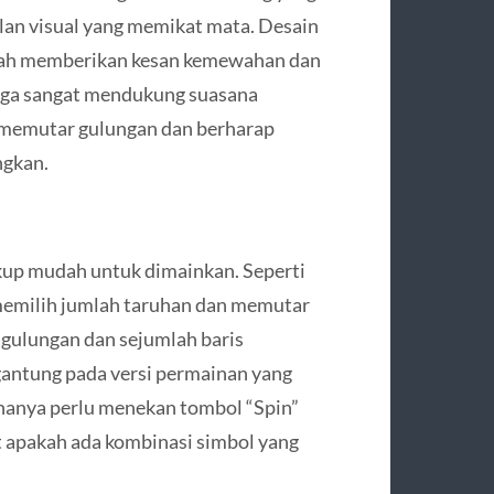
an visual yang memikat mata. Desain
rah memberikan kesan kemewahan dan
uga sangat mendukung suasana
memutar gulungan dan berharap
gkan.
kup mudah untuk dimainkan. Seperti
emilih jumlah taruhan dan memutar
 gulungan dan sejumlah baris
rgantung pada versi permainan yang
hanya perlu menekan tombol “Spin”
 apakah ada kombinasi simbol yang