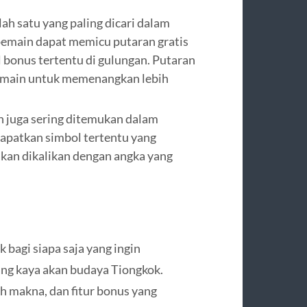
alah satu yang paling dicari dalam
pemain dapat memicu putaran gratis
 bonus tertentu di gulungan. Putaran
pemain untuk memenangkan lebih
n juga sering ditemukan dalam
dapatkan simbol tertentu yang
kan dikalikan dengan angka yang
 bagi siapa saja yang ingin
ng kaya akan budaya Tiongkok.
 makna, dan fitur bonus yang