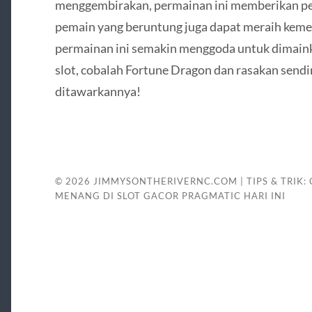
menggembirakan, permainan ini memberikan pe
pemain yang beruntung juga dapat meraih kem
permainan ini semakin menggoda untuk dimain
slot, cobalah Fortune Dragon dan rasakan send
ditawarkannya!
© 2026
JIMMYSONTHERIVERNC.COM | TIPS & TRIK
MENANG DI SLOT GACOR PRAGMATIC HARI INI