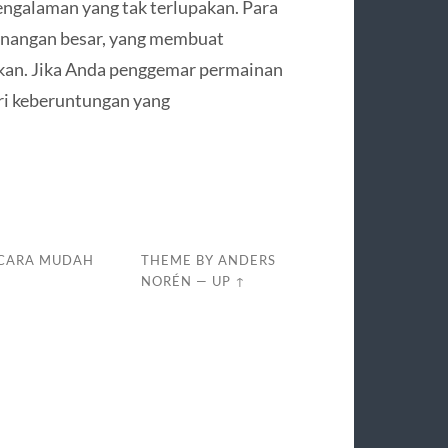
ngalaman yang tak terlupakan. Para
enangan besar, yang membuat
kan. Jika Anda penggemar permainan
iri keberuntungan yang
: CARA MUDAH
THEME BY
ANDERS
NORÉN
—
UP ↑