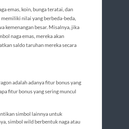
a emas, koin, bunga teratai, dan
ol memiliki nilai yang berbeda-beda,
a kemenangan besar. Misalnya, jika
imbol naga emas, mereka akan
tkan saldo taruhan mereka secara
ragon adalah adanya fitur bonus yang
pa fitur bonus yang sering muncul
ntikan simbol lainnya untuk
a, simbol wild berbentuk naga atau