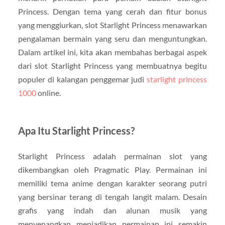
Princess. Dengan tema yang cerah dan fitur bonus
yang menggiurkan, slot Starlight Princess menawarkan
pengalaman bermain yang seru dan menguntungkan.
Dalam artikel ini, kita akan membahas berbagai aspek
dari slot Starlight Princess yang membuatnya begitu
populer di kalangan penggemar judi
starlight princess
1000
online.
Apa Itu Starlight Princess?
Starlight Princess adalah permainan slot yang
dikembangkan oleh Pragmatic Play. Permainan ini
memiliki tema anime dengan karakter seorang putri
yang bersinar terang di tengah langit malam. Desain
grafis yang indah dan alunan musik yang
menyenangkan menjadikan permainan ini semakin