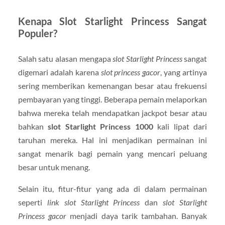
Kenapa Slot Starlight Princess Sangat
Populer?
Salah satu alasan mengapa
slot Starlight Princess
sangat
digemari adalah karena
slot princess gacor
, yang artinya
sering memberikan kemenangan besar atau frekuensi
pembayaran yang tinggi. Beberapa pemain melaporkan
bahwa mereka telah mendapatkan jackpot besar atau
bahkan
slot Starlight Princess 1000
kali lipat dari
taruhan mereka. Hal ini menjadikan permainan ini
sangat menarik bagi pemain yang mencari peluang
besar untuk menang.
Selain itu, fitur-fitur yang ada di dalam permainan
seperti
link slot Starlight Princess
dan
slot Starlight
Princess gacor
menjadi daya tarik tambahan. Banyak