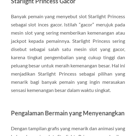
Starlight Princess Gacor
Banyak pemain yang menyebut slot Starlight Princess
sebagai slot inces gacor. Istilah “gacor” merujuk pada
mesin slot yang sering memberikan kemenangan atau
jackpot kepada pemainnya. Starlight Princess sering
disebut sebagai salah satu mesin slot yang gacor,
karena tingkat pengembalian yang cukup tinggi dan
peluang besar untuk meraih kemenangan besar. Hal ini
menjadikan Starlight Princess sebagai pilihan yang
menarik bagi banyak pemain yang ingin merasakan
sensasi kemenangan besar dalam waktu singkat.
Pengalaman Bermain yang Menyenangkan
Dengan tampilan grafis yang menarik dan animasi yang