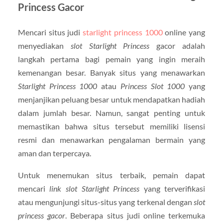
Princess Gacor
Mencari situs judi
starlight princess 1000
online yang
menyediakan
slot Starlight Princess
gacor adalah
langkah pertama bagi pemain yang ingin meraih
kemenangan besar. Banyak situs yang menawarkan
Starlight Princess 1000
atau
Princess Slot 1000
yang
menjanjikan peluang besar untuk mendapatkan hadiah
dalam jumlah besar. Namun, sangat penting untuk
memastikan bahwa situs tersebut memiliki lisensi
resmi dan menawarkan pengalaman bermain yang
aman dan terpercaya.
Untuk menemukan situs terbaik, pemain dapat
mencari
link slot Starlight Princess
yang terverifikasi
atau mengunjungi situs-situs yang terkenal dengan
slot
princess gacor
. Beberapa situs judi online terkemuka