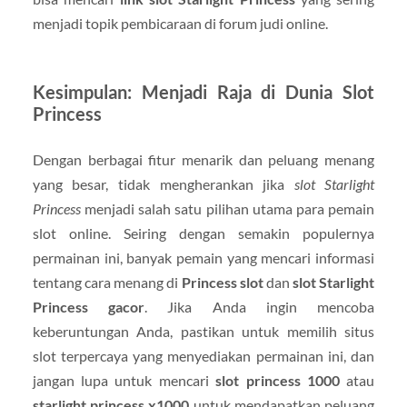
menjadi topik pembicaraan di forum judi online.
Kesimpulan: Menjadi Raja di Dunia Slot
Princess
Dengan berbagai fitur menarik dan peluang menang
yang besar, tidak mengherankan jika
slot Starlight
Princess
menjadi salah satu pilihan utama para pemain
slot online. Seiring dengan semakin populernya
permainan ini, banyak pemain yang mencari informasi
tentang cara menang di
Princess slot
dan
slot Starlight
Princess gacor
. Jika Anda ingin mencoba
keberuntungan Anda, pastikan untuk memilih situs
slot terpercaya yang menyediakan permainan ini, dan
jangan lupa untuk mencari
slot princess 1000
atau
starlight princess x1000
untuk mendapatkan peluang