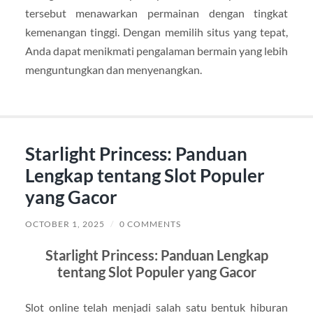
tersebut menawarkan permainan dengan tingkat
kemenangan tinggi. Dengan memilih situs yang tepat,
Anda dapat menikmati pengalaman bermain yang lebih
menguntungkan dan menyenangkan.
Starlight Princess: Panduan
Lengkap tentang Slot Populer
yang Gacor
OCTOBER 1, 2025
/
0 COMMENTS
Starlight Princess: Panduan Lengkap
tentang Slot Populer yang Gacor
Slot online telah menjadi salah satu bentuk hiburan