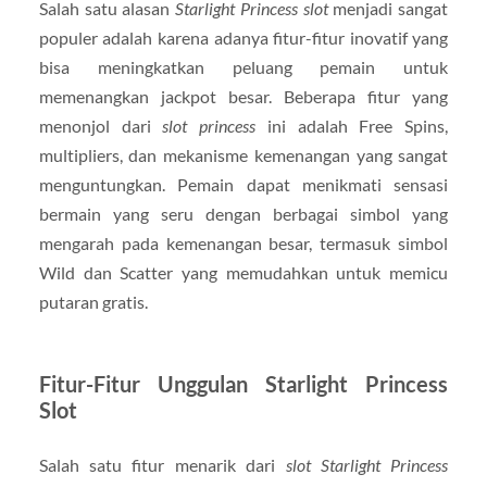
Salah satu alasan
Starlight Princess slot
menjadi sangat
populer adalah karena adanya fitur-fitur inovatif yang
bisa meningkatkan peluang pemain untuk
memenangkan jackpot besar. Beberapa fitur yang
menonjol dari
slot princess
ini adalah Free Spins,
multipliers, dan mekanisme kemenangan yang sangat
menguntungkan. Pemain dapat menikmati sensasi
bermain yang seru dengan berbagai simbol yang
mengarah pada kemenangan besar, termasuk simbol
Wild dan Scatter yang memudahkan untuk memicu
putaran gratis.
Fitur-Fitur Unggulan Starlight Princess
Slot
Salah satu fitur menarik dari
slot Starlight Princess