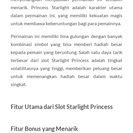
menarik. Princess Starlight adalah karakter utama
dalam permainan ini, yang memiliki kekuatan magis
untuk membawa keberuntungan bagi para pemainnya.
Permainan ini memiliki lima gulungan dengan banyak
kombinasi simbol yang bisa memberi hadiah besar
kepada pemain yang beruntung. Salah satu daya tarik
terbesar dari slot Starlight Princess adalah tingkat
volatilitasnya yang tinggi, memberikan peluang besar
untuk memenangkan hadiah besar dalam waktu
singkat.
Fitur Utama dari Slot Starlight Princess
Fitur Bonus yang Menarik