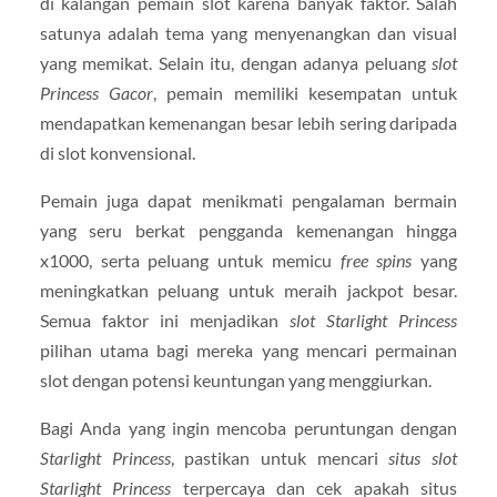
di kalangan pemain slot karena banyak faktor. Salah
satunya adalah tema yang menyenangkan dan visual
yang memikat. Selain itu, dengan adanya peluang
slot
Princess Gacor
, pemain memiliki kesempatan untuk
mendapatkan kemenangan besar lebih sering daripada
di slot konvensional.
Pemain juga dapat menikmati pengalaman bermain
yang seru berkat pengganda kemenangan hingga
x1000, serta peluang untuk memicu
free spins
yang
meningkatkan peluang untuk meraih jackpot besar.
Semua faktor ini menjadikan
slot Starlight Princess
pilihan utama bagi mereka yang mencari permainan
slot dengan potensi keuntungan yang menggiurkan.
Bagi Anda yang ingin mencoba peruntungan dengan
Starlight Princess
, pastikan untuk mencari
situs slot
Starlight Princess
terpercaya dan cek apakah situs