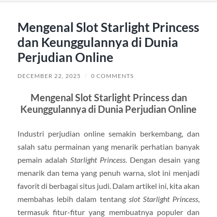
Mengenal Slot Starlight Princess
dan Keunggulannya di Dunia
Perjudian Online
DECEMBER 22, 2025
/
0 COMMENTS
Mengenal Slot Starlight Princess dan
Keunggulannya di Dunia Perjudian Online
Industri perjudian online semakin berkembang, dan
salah satu permainan yang menarik perhatian banyak
pemain adalah
Starlight Princess
. Dengan desain yang
menarik dan tema yang penuh warna, slot ini menjadi
favorit di berbagai situs judi. Dalam artikel ini, kita akan
membahas lebih dalam tentang
slot Starlight Princess
,
termasuk fitur-fitur yang membuatnya populer dan