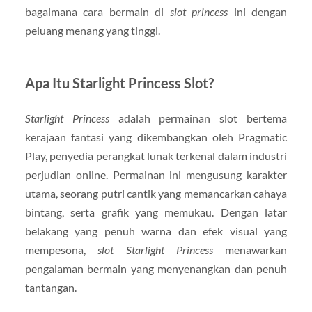
bagaimana cara bermain di
slot princess
ini dengan
peluang menang yang tinggi.
Apa Itu Starlight Princess Slot?
Starlight Princess
adalah permainan slot bertema
kerajaan fantasi yang dikembangkan oleh Pragmatic
Play, penyedia perangkat lunak terkenal dalam industri
perjudian online. Permainan ini mengusung karakter
utama, seorang putri cantik yang memancarkan cahaya
bintang, serta grafik yang memukau. Dengan latar
belakang yang penuh warna dan efek visual yang
mempesona,
slot Starlight Princess
menawarkan
pengalaman bermain yang menyenangkan dan penuh
tantangan.