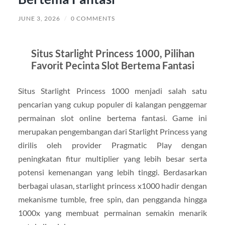
JUNE 3, 2026
/
0 COMMENTS
Situs Starlight Princess 1000, Pilihan
Favorit Pecinta Slot Bertema Fantasi
Situs Starlight Princess 1000 menjadi salah satu
pencarian yang cukup populer di kalangan penggemar
permainan slot online bertema fantasi. Game ini
merupakan pengembangan dari Starlight Princess yang
dirilis oleh provider Pragmatic Play dengan
peningkatan fitur multiplier yang lebih besar serta
potensi kemenangan yang lebih tinggi. Berdasarkan
berbagai ulasan, starlight princess x1000 hadir dengan
mekanisme tumble, free spin, dan pengganda hingga
1000x yang membuat permainan semakin menarik