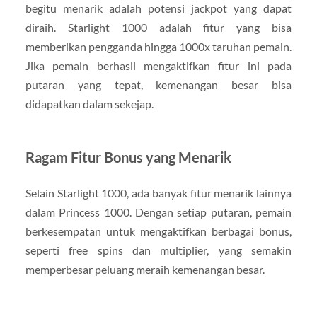
begitu menarik adalah potensi jackpot yang dapat
diraih. Starlight 1000 adalah fitur yang bisa
memberikan pengganda hingga 1000x taruhan pemain.
Jika pemain berhasil mengaktifkan fitur ini pada
putaran yang tepat, kemenangan besar bisa
didapatkan dalam sekejap.
Ragam Fitur Bonus yang Menarik
Selain Starlight 1000, ada banyak fitur menarik lainnya
dalam Princess 1000. Dengan setiap putaran, pemain
berkesempatan untuk mengaktifkan berbagai bonus,
seperti free spins dan multiplier, yang semakin
memperbesar peluang meraih kemenangan besar.