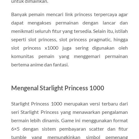
untuk dimainkan.
Banyak pemain mencari link princess terpercaya agar
dapat mengakses permainan dengan lancar dan
menikmati seluruh fitur yang tersedia. Selain itu, istilah
seperti slot princess, slot princess pragmatic, hingga
slot princess x1000 juga sering digunakan oleh
komunitas pemain yang menggemari permainan
bertema anime dan fantasi.
Mengenal Starlight Princess 1000
Starlight Princess 1000 merupakan versi terbaru dari
seri Starlight Princess yang menawarkan pengalaman
bermain lebih dinamis. Game ini menggunakan format
6×5 dengan sistem pembayaran scatter dan fitur
tumble yang memungkinkan simbol pemenang