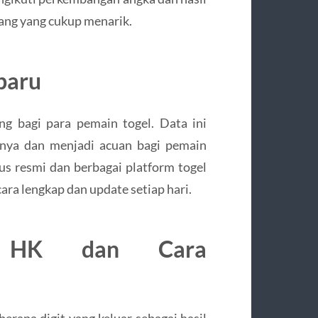
nang yang cukup menarik.
baru
g bagi para pemain togel. Data ini
inya dan menjadi acuan bagi pemain
us resmi dan berbagai platform togel
ra lengkap dan update setiap hari.
n HK dan Cara