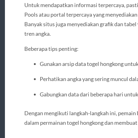
Untuk mendapatkan informasi terpercaya, past
Pools atau portal terpercaya yang menyediakan 
Banyak situs juga menyediakan grafik dan ta
tren angka.
Beberapa tips penting:
Gunakan arsip data togel hongkong untuk 
Perhatikan angka yang sering muncul dal
Gabungkan data dari beberapa hari untuk 
Dengan mengikuti langkah-langkah ini, pemain
dalam permainan togel hongkong dan membuat pr