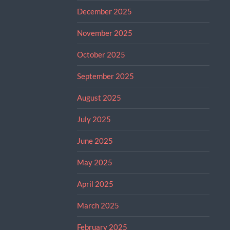
December 2025
November 2025
October 2025
September 2025
August 2025
July 2025
June 2025
May 2025
April 2025
March 2025
February 2025