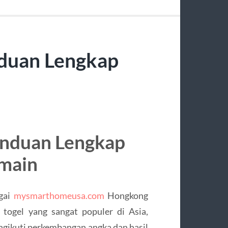
duan Lengkap
anduan Lengkap
main
agai
mysmarthomeusa.com
Hongkong
togel yang sangat populer di Asia,
ngikuti perkembangan angka dan hasil