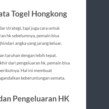
ta Togel Hongkong
 strategi, tapi juga cara untuk
ran hk sebelumnya, pemain bisa
indari angka yang jarang keluar.
n taruhan dengan lebih tepat.
khir dari pengeluaran hk, pemain bisa
erikutnya. Hal ini membuat
engandalkan keberuntungan semata.
dan Pengeluaran HK