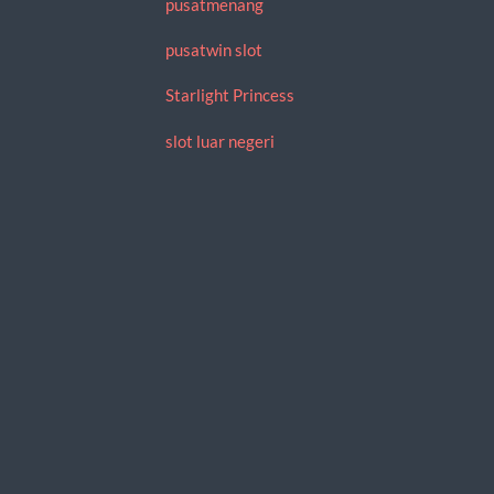
pusatmenang
pusatwin slot
Starlight Princess
slot luar negeri