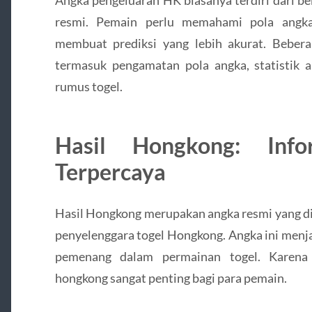
Angka pengeluaran HK biasanya terdiri dari beb
resmi. Pemain perlu memahami pola angka
membuat prediksi yang lebih akurat. Beber
termasuk pengamatan pola angka, statistik a
rumus togel.
Hasil Hongkong: Inf
Terpercaya
Hasil Hongkong merupakan angka resmi yang d
penyelenggara togel Hongkong. Angka ini men
pemenang dalam permainan togel. Karena 
hongkong sangat penting bagi para pemain.