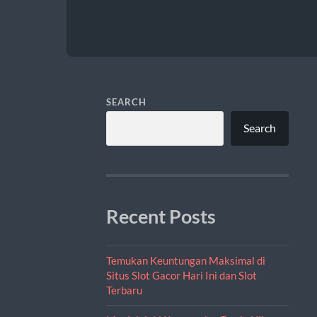
SEARCH
Search
Recent Posts
Temukan Keuntungan Maksimal di
Situs Slot Gacor Hari Ini dan Slot
Terbaru