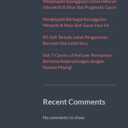
Menjelajahi Keunggulan Dunia Hiburan
Interaktif di Situs Slot Pragmatic Gacor
Menjelajahi Berbagai Keunggulan
Menarik di Situs Slot Gacor Hari Ini
PG Soft Terbaik untuk Pengalaman
Bermain Slot Lebih Seru
Slot 7 Clovers of Fortune: Permainan
Bertema Keberuntungan dengan
Nuansa Pelangi
Recent Comments
No comments to show.