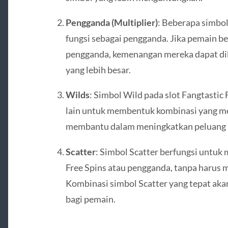
Pengganda (Multiplier)
: Beberapa simbol
fungsi sebagai pengganda. Jika pemain 
pengganda, kemenangan mereka dapat di
yang lebih besar.
Wilds
: Simbol Wild pada slot Fangtastic
lain untuk membentuk kombinasi yang me
membantu dalam meningkatkan peluang
Scatter
: Simbol Scatter berfungsi untuk 
Free Spins atau pengganda, tanpa harus m
Kombinasi simbol Scatter yang tepat a
bagi pemain.