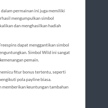
 dalam permainan ini juga memiliki
berhasil mengumpulkan simbol
kalikan dan menghasilkan hadiah
 Freespins dapat menggantikan simbol
nguntungkan. Simbol Wild ini sangat
 kemenangan pemain.
memicu fitur bonus tertentu, seperti
engikuti pola payline biasa.
kan memberikan keuntungan tambahan