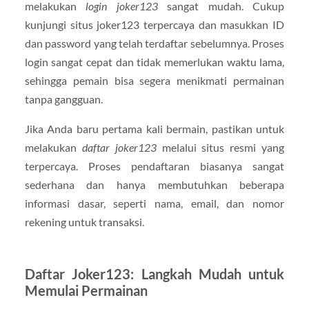
melakukan
login joker123
sangat mudah. Cukup
kunjungi situs joker123 terpercaya dan masukkan ID
dan password yang telah terdaftar sebelumnya. Proses
login sangat cepat dan tidak memerlukan waktu lama,
sehingga pemain bisa segera menikmati permainan
tanpa gangguan.
Jika Anda baru pertama kali bermain, pastikan untuk
melakukan
daftar joker123
melalui situs resmi yang
terpercaya. Proses pendaftaran biasanya sangat
sederhana dan hanya membutuhkan beberapa
informasi dasar, seperti nama, email, dan nomor
rekening untuk transaksi.
Daftar Joker123: Langkah Mudah untuk
Memulai Permainan