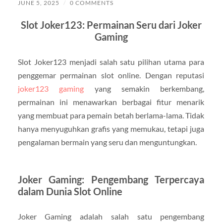
JUNE 5, 2025
/
0 COMMENTS
Slot Joker123: Permainan Seru dari Joker
Gaming
Slot Joker123 menjadi salah satu pilihan utama para
penggemar permainan slot online. Dengan reputasi
joker123 gaming
yang semakin berkembang,
permainan ini menawarkan berbagai fitur menarik
yang membuat para pemain betah berlama-lama. Tidak
hanya menyuguhkan grafis yang memukau, tetapi juga
pengalaman bermain yang seru dan menguntungkan.
Joker Gaming: Pengembang Terpercaya
dalam Dunia Slot Online
Joker Gaming adalah salah satu pengembang