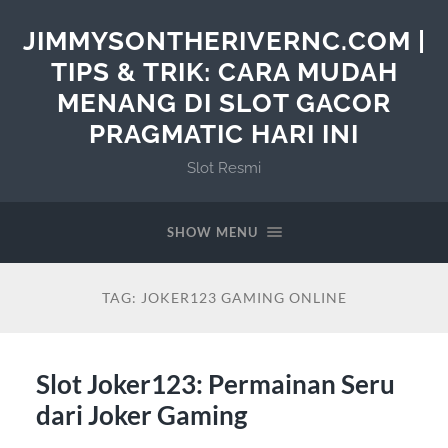
JIMMYSONTHERIVERNC.COM |
TIPS & TRIK: CARA MUDAH
MENANG DI SLOT GACOR
PRAGMATIC HARI INI
Slot Resmi
SHOW MENU
TAG:
JOKER123 GAMING ONLINE
Slot Joker123: Permainan Seru
dari Joker Gaming