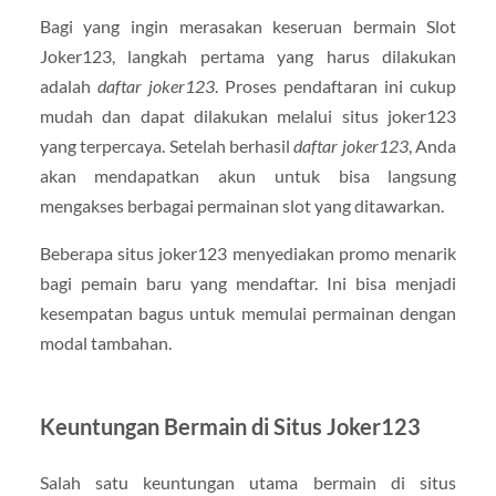
Bagi yang ingin merasakan keseruan bermain Slot
Joker123, langkah pertama yang harus dilakukan
adalah
daftar joker123
. Proses pendaftaran ini cukup
mudah dan dapat dilakukan melalui situs joker123
yang terpercaya. Setelah berhasil
daftar joker123
, Anda
akan mendapatkan akun untuk bisa langsung
mengakses berbagai permainan slot yang ditawarkan.
Beberapa situs joker123 menyediakan promo menarik
bagi pemain baru yang mendaftar. Ini bisa menjadi
kesempatan bagus untuk memulai permainan dengan
modal tambahan.
Keuntungan Bermain di Situs Joker123
Salah satu keuntungan utama bermain di situs