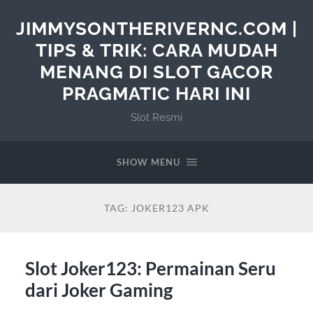
JIMMYSONTHERIVERNC.COM |
TIPS & TRIK: CARA MUDAH
MENANG DI SLOT GACOR
PRAGMATIC HARI INI
Slot Resmi
SHOW MENU
TAG:
JOKER123 APK
Slot Joker123: Permainan Seru
dari Joker Gaming