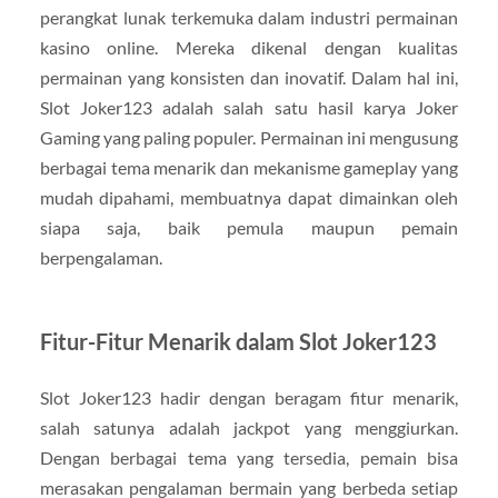
perangkat lunak terkemuka dalam industri permainan
kasino online. Mereka dikenal dengan kualitas
permainan yang konsisten dan inovatif. Dalam hal ini,
Slot Joker123 adalah salah satu hasil karya Joker
Gaming yang paling populer. Permainan ini mengusung
berbagai tema menarik dan mekanisme gameplay yang
mudah dipahami, membuatnya dapat dimainkan oleh
siapa saja, baik pemula maupun pemain
berpengalaman.
Fitur-Fitur Menarik dalam Slot Joker123
Slot Joker123 hadir dengan beragam fitur menarik,
salah satunya adalah jackpot yang menggiurkan.
Dengan berbagai tema yang tersedia, pemain bisa
merasakan pengalaman bermain yang berbeda setiap