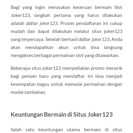
Bagi yang ingin merasakan keseruan bermain Slot
Joker123, langkah pertama yang harus dilakukan
adalah
daftar joker123
. Proses pendaftaran ini cukup
mudah dan dapat dilakukan melalui situs joker123
yang terpercaya. Setelah berhasil
daftar joker123
, Anda
akan mendapatkan akun untuk bisa langsung
mengakses berbagai permainan slot yang ditawarkan.
Beberapa situs joker123 menyediakan promo menarik
bagi pemain baru yang mendaftar. Ini bisa menjadi
kesempatan bagus untuk memulai permainan dengan
modal tambahan.
Keuntungan Bermain di Situs Joker123
Salah satu keuntungan utama bermain di situs