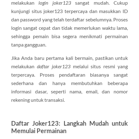
melakukan
login joker123
sangat mudah. Cukup
kunjungi situs joker123 terpercaya dan masukkan ID
dan password yang telah terdaftar sebelumnya. Proses
login sangat cepat dan tidak memerlukan waktu lama,
sehingga pemain bisa segera menikmati permainan
tanpa gangguan.
Jika Anda baru pertama kali bermain, pastikan untuk
melakukan
daftar joker123
melalui situs resmi yang
terpercaya. Proses pendaftaran biasanya sangat
sederhana dan hanya membutuhkan beberapa
informasi dasar, seperti nama, email, dan nomor
rekening untuk transaksi.
Daftar Joker123: Langkah Mudah untuk
Memulai Permainan