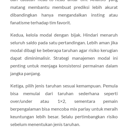
matang membantu membuat prediksi lebih akurat
dibandingkan hanya mengandalkan insting atau
fanatisme terhadap tim favorit.
Kedua, kelola modal dengan bijak. Hindari menaruh
seluruh saldo pada satu pertandingan. Lebih aman jika
modal dibagi ke beberapa taruhan agar risiko kerugian
dapat diminimalisir. Strategi manajemen modal ini
penting untuk menjaga konsistensi permainan dalam
jangka panjang.
Ketiga, pilih jenis taruhan sesuai kemampuan. Pemula
bisa memulai dari taruhan sederhana seperti
over/under atau 1×2, sementara pemain
berpengalaman bisa mencoba mix parlay untuk meraih
keuntungan lebih besar. Selalu pertimbangkan risiko
sebelum menentukan jenis taruhan.