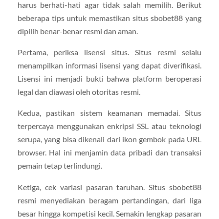
harus berhati-hati agar tidak salah memilih. Berikut
beberapa tips untuk memastikan situs sbobet88 yang
dipilih benar-benar resmi dan aman.
Pertama, periksa lisensi situs. Situs resmi selalu
menampilkan informasi lisensi yang dapat diverifikasi.
Lisensi ini menjadi bukti bahwa platform beroperasi
legal dan diawasi oleh otoritas resmi.
Kedua, pastikan sistem keamanan memadai. Situs
terpercaya menggunakan enkripsi SSL atau teknologi
serupa, yang bisa dikenali dari ikon gembok pada URL
browser. Hal ini menjamin data pribadi dan transaksi
pemain tetap terlindungi.
Ketiga, cek variasi pasaran taruhan. Situs sbobet88
resmi menyediakan beragam pertandingan, dari liga
besar hingga kompetisi kecil. Semakin lengkap pasaran