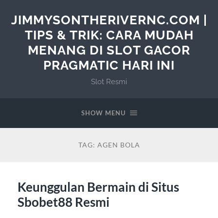
JIMMYSONTHERIVERNC.COM |
TIPS & TRIK: CARA MUDAH
MENANG DI SLOT GACOR
PRAGMATIC HARI INI
Slot Resmi
SHOW MENU
TAG:
AGEN BOLA
Keunggulan Bermain di Situs
Sbobet88 Resmi