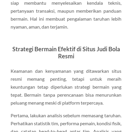
siap membantu menyelesaikan kendala teknis,
pertanyaan transaksi, maupun memberikan panduan
bermain. Hal ini membuat pengalaman taruhan lebih
nyaman, aman, dan terjamin.
Strategi Bermain Efektif di Situs Judi Bola
Resmi
Keamanan dan kenyamanan yang ditawarkan situs
resmi memang penting, tetapi untuk meraih
keuntungan tetap diperlukan strategi bermain yang
tepat. Bermain tanpa perencanaan bisa menurunkan
peluang menang meski di platform terpercaya.
Pertama, lakukan analisis sebelum memasang taruhan.
Perhatikan statistik tim, performa pemain, kondisi fisik,
dan catatan head-to-head antar tim. Analisis yang