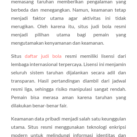
memasang taruhan memberikan pengalaman yang
berbeda dan menegangkan. Namun, keamanan tetap
menjadi faktor utama agar aktivitas ini tidak
merugikan. Oleh karena itu, situs judi bola resmi
menjadi pilihan utama bagi pemain yang
mengutamakan kenyamanan dan keamanan.
Situs
daftar judi bola
resmi memiliki lisensi dari
lembaga internasional terpercaya. Lisensi ini menjamin
seluruh sistem taruhan dijalankan secara adil dan
transparan. Hasil pertandingan diambil dari jadwal
resmi liga, sehingga risiko manipulasi sangat rendah.
Pemain bisa merasa aman karena taruhan yang
dilakukan benar-benar fair.
Keamanan data pribadi menjadi salah satu keunggulan
utama. Situs resmi menggunakan teknologi enkripsi
modern untuk melindungi informasi identitas dan